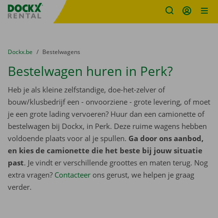
Fratello DEMO
Ga naar inhoud
Taalselectie overslaan
U bevindt zich hier:
van
Dockx.be
naar
Bestelwagens
Bestelwagen huren in Perk?
Heb je als kleine zelfstandige, doe-het-zelver of
bouw/klusbedrijf een - onvoorziene - grote levering, of moet
je een grote lading vervoeren? Huur dan een camionette of
bestelwagen bij Dockx, in Perk. Deze ruime wagens hebben
voldoende plaats voor al je spullen.
Ga door ons aanbod,
en kies de camionette die het beste bij jouw situatie
past
. Je vindt er verschillende groottes en maten terug. Nog
extra vragen?
Contacteer
ons gerust, we helpen je graag
verder.