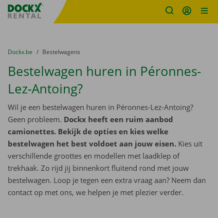
Fratello DEMO
Ga naar inhoud
Taalselectie overslaan
U bevindt zich hier:
van
Dockx.be
naar
Bestelwagens
Bestelwagen huren in Péronnes-
Lez-Antoing?
Wil je een bestelwagen huren in Péronnes-Lez-Antoing?
Geen probleem.
Dockx heeft een ruim aanbod
camionettes. Bekijk de opties en kies welke
bestelwagen het best voldoet aan jouw eisen.
Kies uit
verschillende groottes en modellen met laadklep of
trekhaak. Zo rijd jij binnenkort fluitend rond met jouw
bestelwagen. Loop je tegen een extra vraag aan? Neem dan
contact op met ons, we helpen je met plezier verder.