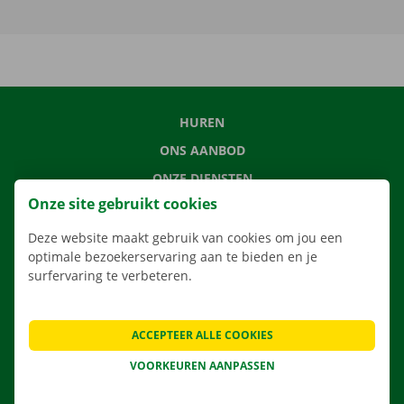
HUREN
ONS AANBOD
ONZE DIENSTEN
Onze site gebruikt cookies
LOCATIES
APP
Deze website maakt gebruik van cookies om jou een
optimale bezoekerservaring aan te bieden en je
VERHUISOPLOSSINGEN
surfervaring te verbeteren.
ACCEPTEER ALLE COOKIES
CONTACTEER ONS
VOORKEUREN AANPASSEN
VEELGESTELDE VRAGEN
NIEUWS