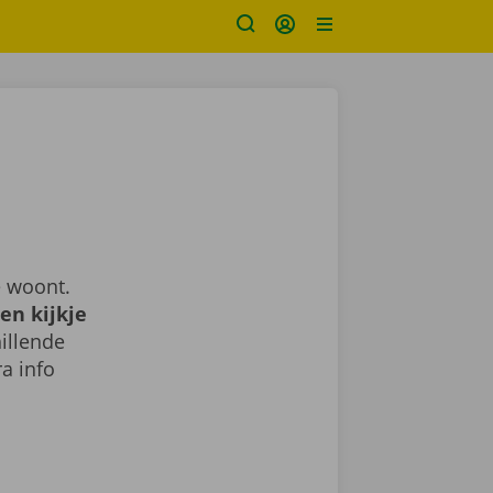
e woont.
en kijkje
illende
a info