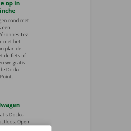
e op in
Binche
ngen rond met
s een
Péronnes-Lez-
ar met het
an plan de
 de fiets of
en we gratis
 de Dockx
Point.
elwagen
atis Dockx-
tactloos. Open
, ontgrendel