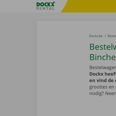
Ga naar inhoud
Taalselectie overslaan
Fratello DEMO
U bevindt zich hi
van
Dockx.be
naar
Best
Bestel
Binche
Bestelwagen
Dockx heef
en vind de 
groottes en
nodig? Nee