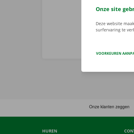
je deze met d
Onze site geb
aanbod.
Deze website maakt
surfervaring te ve
VOORKEUREN AANP
HUREN
CON