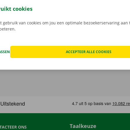
e digitale sleutel. Vind de app voor
Android
of
Apple
, en bek
ruikt cookies
 gebruik van cookies om jou een optimale bezoekerservaring aan t
rbeteren.
ASSEN
ACCEPTEER ALLE COOKIES
Taalkeuze
TACTEER ONS