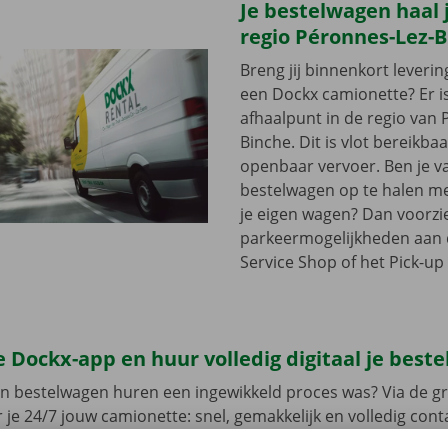
Je bestelwagen haal j
regio Péronnes-Lez-
Breng jij binnenkort leveri
een Dockx camionette? Er i
afhaalpunt in de regio van 
Binche. Dit is vlot bereikba
openbaar vervoer. Ben je v
bestelwagen op te halen met
je eigen wagen? Dan voorzi
parkeermogelijkheden aan
Service Shop of het Pick-up 
 Dockx-app en huur volledig digitaal je best
en bestelwagen huren een ingewikkeld proces was? Via de gr
 je 24/7 jouw camionette: snel, gemakkelijk en volledig con
jouw model en reken af. Wanneer je de bestelwagen ophaalt