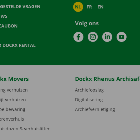
LGESTELDE VRAGEN
NL
FR
EN
UWS
Volg ons
EAUBON
Facebook
Instagram
LinkedIn
YouTu
R DOCKX RENTAL
kx Movers
Dockx Rhenus Archisaf
ng verhuizen
Archiefopslag
ijf verhuizen
Digitalisering
elbewaring
Archiefvernietiging
orenverhuis
uisdozen & verhuisliften