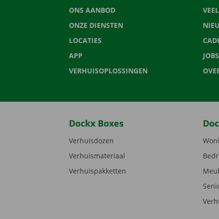
ONS AANBOD
VEE
ONZE DIENSTEN
NIE
LOCATIES
CAD
APP
JOBS
VERHUISOPLOSSINGEN
OVE
Dockx Boxes
Doc
Verhuisdozen
Woni
Verhuismateriaal
Bedr
Verhuispakketten
Meub
Seni
Verh