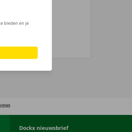
ijk het
e bieden en je
Dockx nieuwsbrief