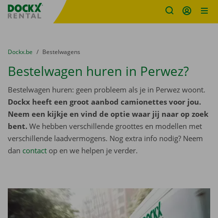
Fratello DEMO
Ga naar inhoud
Taalselectie overslaan
U bevindt zich hier:
van
Dockx.be
naar
Bestelwagens
Bestelwagen huren in Perwez?
Bestelwagen huren: geen probleem als je in Perwez woont.
Dockx heeft een groot aanbod camionettes voor jou.
Neem een kijkje en vind de optie waar jij naar op zoek
bent.
We hebben verschillende groottes en modellen met
verschillende laadvermogens. Nog extra info nodig? Neem
dan
contact
op en we helpen je verder.