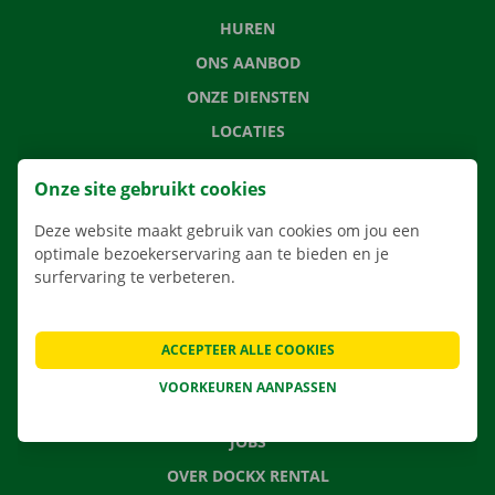
HUREN
ONS AANBOD
ONZE DIENSTEN
LOCATIES
APP
Onze site gebruikt cookies
VERHUISOPLOSSINGEN
Deze website maakt gebruik van cookies om jou een
optimale bezoekerservaring aan te bieden en je
surfervaring te verbeteren.
CONTACTEER ONS
VEELGESTELDE VRAGEN
ACCEPTEER ALLE COOKIES
NIEUWS
VOORKEUREN AANPASSEN
CADEAUBON
JOBS
OVER DOCKX RENTAL