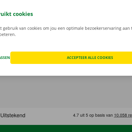
 reserveer je 24/7 een camionette: snel, gemakkelijk en cont
t model dat het beste bij jou past en je gewenste Pick-up Po
ruikt cookies
 Bij het ophalen open je de camionette eenvoudig met jouw 
load de gratis app voor
Android
of
Apple
.
 gebruik van cookies om jou een optimale bezoekerservaring aan t
rbeteren.
ASSEN
ACCEPTEER ALLE COOKIES