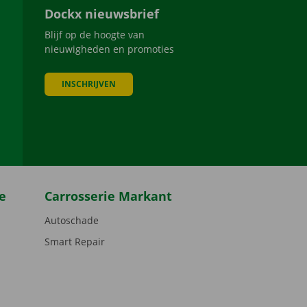
Dockx nieuwsbrief
Blijf op de hoogte van
nieuwigheden en promoties
INSCHRIJVEN
be
e
Carrosserie Markant
Autoschade
Smart Repair