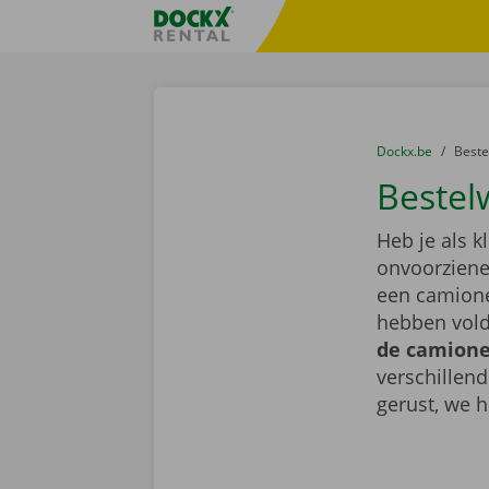
Ga naar inhoud
Taalselectie overslaan
Fratello DEMO
U bevindt zich hi
van
Dockx.be
naar
Best
Bestel
Heb je als k
onvoorziene 
een camione
hebben vold
de camionet
verschillen
gerust, we h