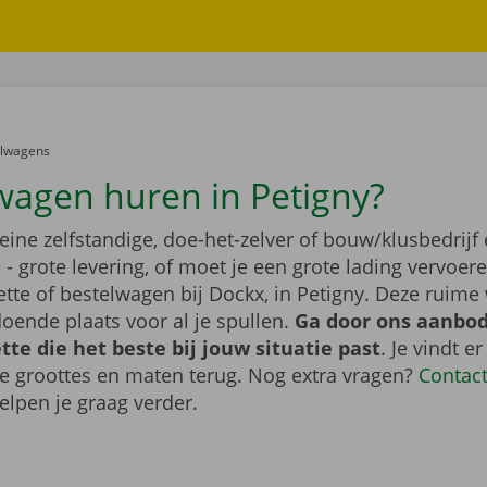
er:
elwagens
wagen huren in Petigny?
leine zelfstandige, doe-het-zelver of bouw/klusbedrijf 
- grote levering, of moet je een grote lading vervoe
tte of bestelwagen bij Dockx, in Petigny. Deze ruim
oende plaats voor al je spullen.
Ga door ons aanbod
te die het beste bij jouw situatie past
. Je vindt er
de groottes en maten terug. Nog extra vragen?
Contac
elpen je graag verder.