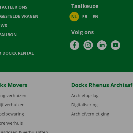
Taalkeuze
TACTEER ONS
LGESTELDE VRAGEN
NL
FR
EN
UWS
Volg ons
EAUBON
Facebook
Instagram
LinkedIn
YouTu
R DOCKX RENTAL
kx Movers
Dockx Rhenus Archisaf
ng verhuizen
Archiefopslag
ijf verhuizen
Digitalisering
elbewaring
Archiefvernietiging
orenverhuis
uisdozen & verhuisliften