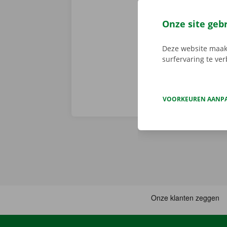
Dockx-app. Zo
via de app he
Onze site geb
Service Shop.
sleutel. Down
Deze website maakt
surfervaring te ve
VOORKEUREN AANP