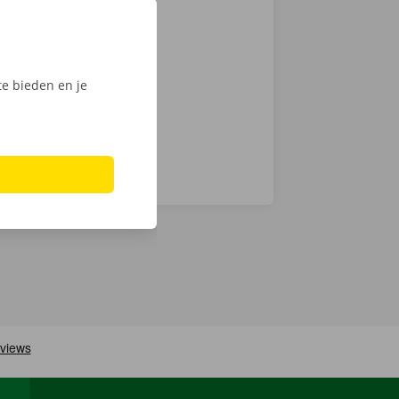
actloos. Kies
int of Dockx
digitale
e bieden en je