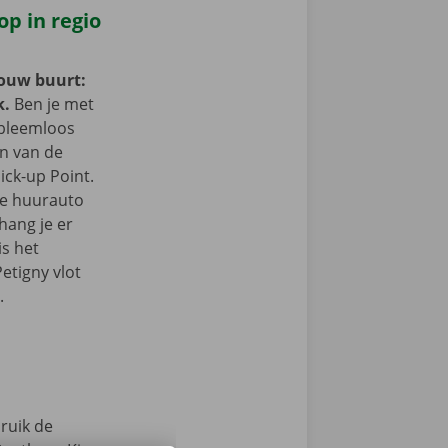
op in regio
jouw buurt:
k.
Ben je met
obleemloos
in van de
ick-up Point.
e de huurauto
hang je er
is het
etigny vlot
.
ruik de