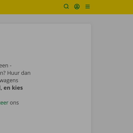
een -
ren? Huur dan
e wagens
, en kies
teer
ons