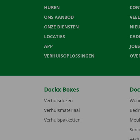
HUREN
CON
ONS AANBOD
VEE
ONZE DIENSTEN
NIE
LOCATIES
CAD
APP
JOBS
VERHUISOPLOSSINGEN
OVE
Dockx Boxes
Doc
Verhuisdozen
Woni
Verhuismateriaal
Bedr
Verhuispakketten
Meub
Seni
Verh