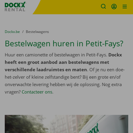
Fratello DEMO
Ga naar inhoud
Taalselectie overslaan
U bevindt zich hier:
van
Dockx.be
naar
Bestelwagens
Bestelwagen huren in Petit-Fays?
Huur een camionette of bestelwagen in Petit-Fays.
Dockx
heeft een groot aanbod aan bestelwagens met
verschillende laadruimtes en maten
. Of je nu een doe-
het-zelver of kleine zelfstandige bent? Bij een grote en/of
onverwachte levering hebben wij de oplossing. Nog extra
vragen?
Contacteer ons
.