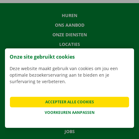
HUREN
ONS AANBOD
ONZE DIENSTEN
LOCATIES
APP
Onze site gebruikt cookies
VERHUISOPLOSSINGEN
Deze website maakt gebruik van cookies om jou een
optimale bezoekerservaring aan te bieden en je
surfervaring te verbeteren.
CONTACTEER ONS
ACCEPTEER ALLE COOKIES
VEELGESTELDE VRAGEN
NIEUWS
VOORKEUREN AANPASSEN
CADEAUBON
JOBS