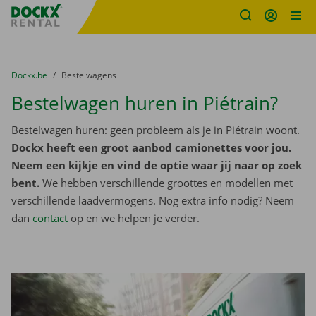
Fratello DEMO
Ga naar inhoud
Taalselectie overslaan
U bevindt zich hier:
van
Dockx.be
naar
Bestelwagens
Bestelwagen huren in Piétrain?
Bestelwagen huren: geen probleem als je in Piétrain woont.
Dockx heeft een groot aanbod camionettes voor jou.
Neem een kijkje en vind de optie waar jij naar op zoek
bent.
We hebben verschillende groottes en modellen met
verschillende laadvermogens. Nog extra info nodig? Neem
dan
contact
op en we helpen je verder.