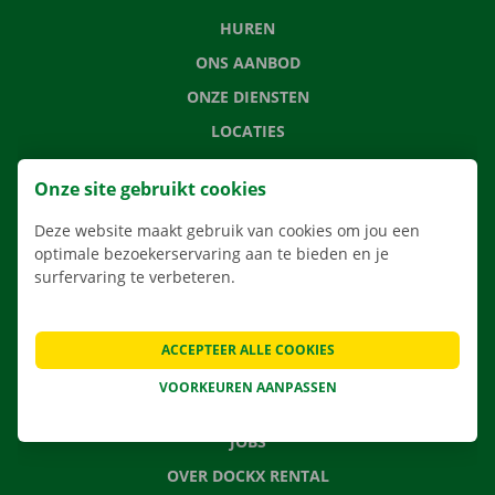
HUREN
ONS AANBOD
ONZE DIENSTEN
LOCATIES
APP
Onze site gebruikt cookies
VERHUISOPLOSSINGEN
Deze website maakt gebruik van cookies om jou een
optimale bezoekerservaring aan te bieden en je
surfervaring te verbeteren.
CONTACTEER ONS
VEELGESTELDE VRAGEN
ACCEPTEER ALLE COOKIES
NIEUWS
VOORKEUREN AANPASSEN
CADEAUBON
JOBS
OVER DOCKX RENTAL