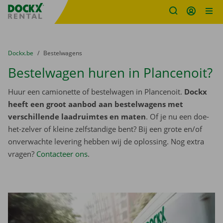
Fratello DEMO
Ga naar inhoud
Taalselectie overslaan
U bevindt zich hier:
van
Dockx.be
naar
Bestelwagens
Bestelwagen huren in Plancenoit?
Huur een camionette of bestelwagen in Plancenoit.
Dockx
heeft een groot aanbod aan bestelwagens met
verschillende laadruimtes en maten
. Of je nu een doe-
het-zelver of kleine zelfstandige bent? Bij een grote en/of
onverwachte levering hebben wij de oplossing. Nog extra
vragen?
Contacteer ons
.