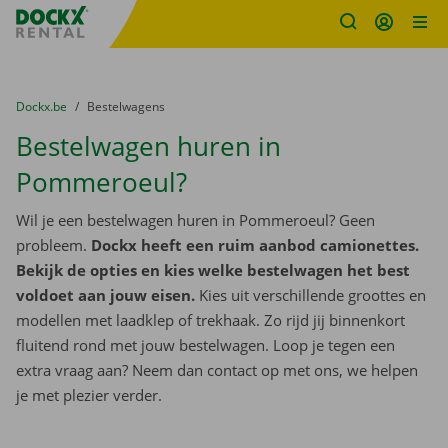
Fratello DEMO
Ga naar inhoud
Taalselectie overslaan
U bevindt zich hier:
van
Dockx.be
naar
Bestelwagens
Bestelwagen huren in
Pommeroeul?
Wil je een bestelwagen huren in Pommeroeul? Geen
probleem.
Dockx heeft een ruim aanbod camionettes.
Bekijk de opties en kies welke bestelwagen het best
voldoet aan jouw eisen.
Kies uit verschillende groottes en
modellen met laadklep of trekhaak. Zo rijd jij binnenkort
fluitend rond met jouw bestelwagen. Loop je tegen een
extra vraag aan? Neem dan contact op met ons, we helpen
je met plezier verder.