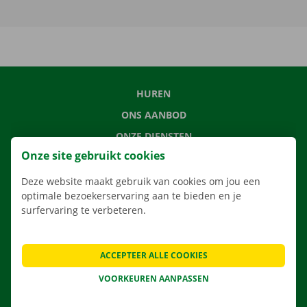
HUREN
ONS AANBOD
ONZE DIENSTEN
Onze site gebruikt cookies
LOCATIES
APP
Deze website maakt gebruik van cookies om jou een
optimale bezoekerservaring aan te bieden en je
VERHUISOPLOSSINGEN
surfervaring te verbeteren.
ACCEPTEER ALLE COOKIES
CONTACTEER ONS
VOORKEUREN AANPASSEN
VEELGESTELDE VRAGEN