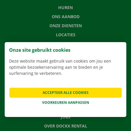
HUREN
ONS AANBOD
ONZE DIENSTEN
LOCATIES
APP
Onze site gebruikt cookies
VERHUISOPLOSSINGEN
Deze website maakt gebruik van cookies om jou een
optimale bezoekerservaring aan te bieden en je
surfervaring te verbeteren.
CONTACTEER ONS
VEELGESTELDE VRAGEN
ACCEPTEER ALLE COOKIES
NIEUWS
VOORKEUREN AANPASSEN
CADEAUBON
JOBS
OVER DOCKX RENTAL