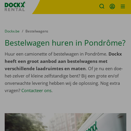
Fratello DEMO
Ga naar inhoud
Taalselectie overslaan
U bevindt zich hier:
van
Dockx.be
naar
Bestelwagens
Bestelwagen huren in Pondrôme?
Huur een camionette of bestelwagen in Pondrôme.
Dockx
heeft een groot aanbod aan bestelwagens met
verschillende laadruimtes en maten
. Of je nu een doe-
het-zelver of kleine zelfstandige bent? Bij een grote en/of
onverwachte levering hebben wij de oplossing. Nog extra
vragen?
Contacteer ons
.