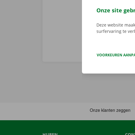
via de app he
Service Shop.
Onze site geb
sleutel. Down
Deze website maakt
surfervaring te ve
VOORKEUREN AANP
HUREN
CON