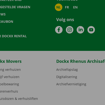
LGESTELDE VRAGEN
NL
FR
EN
UWS
Volg ons
EAUBON
Facebook
Instagram
LinkedIn
YouTu
R DOCKX RENTAL
kx Movers
Dockx Rhenus Archisaf
ng verhuizen
Archiefopslag
ijf verhuizen
Digitalisering
elbewaring
Archiefvernietiging
orenverhuis
uisdozen & verhuisliften