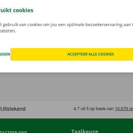
t model dat het beste bij jou past en je gewenste Pick-up Po
 Bij het ophalen open je de camionette eenvoudig met jouw 
ruikt cookies
load de gratis app voor
Android
of
Apple
.
 gebruik van cookies om jou een optimale bezoekerservaring aan t
rbeteren.
ASSEN
ACCEPTEER ALLE COOKIES
Taalkeuze
TACTEER ONS