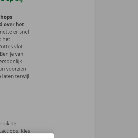
Shops
d over het
ette er snel
t het
ottes vlot
Ben je van
ersoonlijk
an voorzien
laten terwijl
ruik de
actloos. Kies