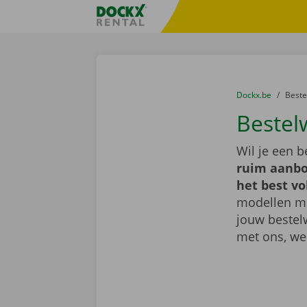
Ga naar inhoud
Taalselectie overslaan
Fratello DEMO
U bevindt zich hi
van
Dockx.be
naar
Best
Bestel
Wil je een 
ruim aanbo
het best vo
modellen met
jouw bestel
met ons, we