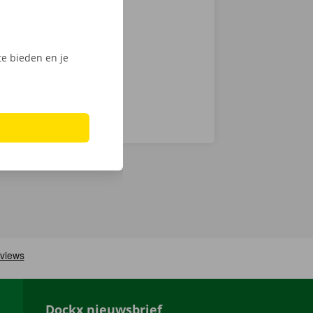
int of Dockx
digitale
e bieden en je
Dockx nieuwsbrief