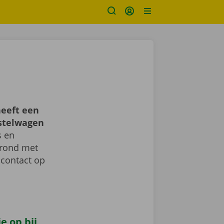
eeft een
estelwagen
s en
d rond met
 contact op
e op bij