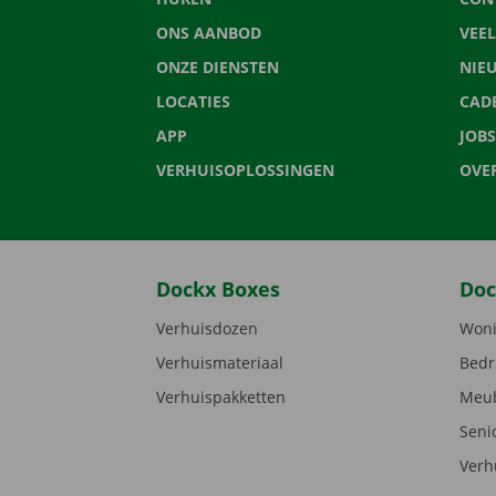
ONS AANBOD
VEE
ONZE DIENSTEN
NIE
LOCATIES
CAD
APP
JOBS
VERHUISOPLOSSINGEN
OVE
Dockx Boxes
Doc
Verhuisdozen
Woni
Verhuismateriaal
Bedr
Verhuispakketten
Meub
Seni
Verh