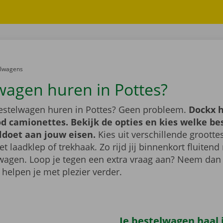
er:
elwagens
wagen huren in Pottes?
bestelwagen huren in Pottes? Geen probleem.
Dockx h
d camionettes. Bekijk de opties en kies welke b
ldoet aan jouw eisen.
Kies uit verschillende grootte
 laadklep of trekhaak. Zo rijd jij binnenkort fluiten
wagen. Loop je tegen een extra vraag aan? Neem dan
 helpen je met plezier verder.
Je bestelwagen haal j