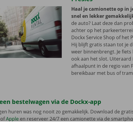
Haal je camionette op in 
snel en lekker gemakkelij
de auto? Laat deze dan pr
achter op het parkeerterre
Dockx Service Shop of het P
Hij blijft gratis staan tot j
weer binnenbrengt. Je fiets 
ook aan het slot. Uiteraard 
afhaalpunt in de regio van P
bereikbaar met bus of tram
 een bestelwagen via de Dockx-app
gen huren was nog nooit zo gemakkelijk. Download de grati
of
Apple
en reserveer 24/7 een camionette via de smartphon
k het model dat bij jouw situatie past. Reken af via de app e