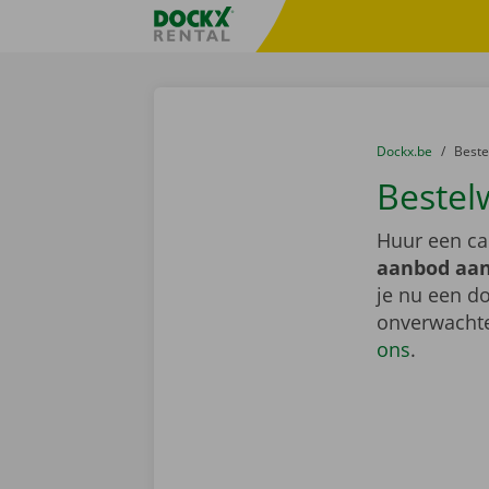
Ga naar inhoud
Taalselectie overslaan
Fratello DEMO
U bevindt zich hi
van
Dockx.be
naar
Best
Bestel
Huur een ca
aanbod aan
je nu een do
onverwachte
ons
.