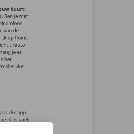
jouw buurt:
k.
Ben je met
obleemloos
in van de
ick-up Point.
e de huurauto
hang je er
is het
resles vlot
.
s Dockx-app
e. Kies snel
n haal jouw