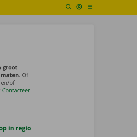
 groot
n maten
. Of
 en/of
?
Contacteer
op in regio