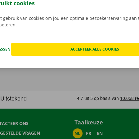
in een Pick-up Point of Dockx Service Shop naar keuze.
ruikt cookies
 gebruik van cookies om jou een optimale bezoekerservaring aan t
rbeteren.
ASSEN
ACCEPTEER ALLE COOKIES
Taalkeuze
TACTEER ONS
LGESTELDE VRAGEN
NL
FR
EN