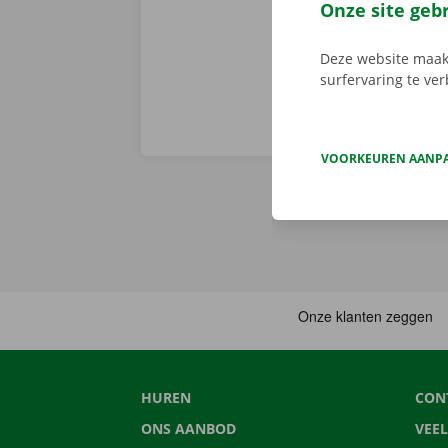
huurwagen op 
Onze site geb
Deze website maakt
surfervaring te ve
VOORKEUREN AANP
HUREN
CON
ONS AANBOD
VEE