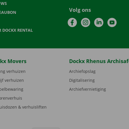
UWS
Volg ons
EAUBON
Facebook
Instagram
LinkedIn
YouTu
R DOCKX RENTAL
kx Movers
Dockx Rhenus Archisaf
ng verhuizen
Archiefopslag
ijf verhuizen
Digitalisering
elbewaring
Archiefvernietiging
orenverhuis
uisdozen & verhuisliften