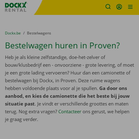
Fratello DEMO
Ga naar inhoud
Taalselectie overslaan
U bevindt zich hier:
van
Dockx.be
naar
Bestelwagens
Bestelwagen huren in Proven?
Heb je als kleine zelfstandige, doe-het-zelver of
bouw/klusbedrijf een - onvoorziene - grote levering, of moet
je een grote lading vervoeren? Huur dan een camionette of
bestelwagen bij Dockx, in Proven. Deze ruime wagens
hebben voldoende plaats voor al je spullen.
Ga door ons
aanbod, en kies de camionette die het beste bij jouw
situatie past
. Je vindt er verschillende groottes en maten
terug. Nog extra vragen?
Contacteer
ons gerust, we helpen
je graag verder.