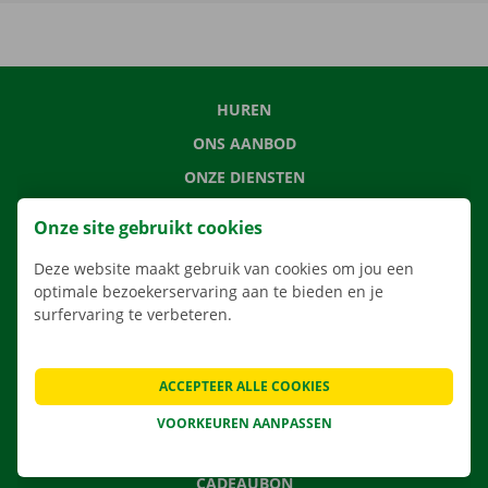
HUREN
ONS AANBOD
ONZE DIENSTEN
LOCATIES
Onze site gebruikt cookies
APP
Deze website maakt gebruik van cookies om jou een
VERHUISOPLOSSINGEN
optimale bezoekerservaring aan te bieden en je
surfervaring te verbeteren.
CONTACTEER ONS
ACCEPTEER ALLE COOKIES
VEELGESTELDE VRAGEN
VOORKEUREN AANPASSEN
NIEUWS
CADEAUBON