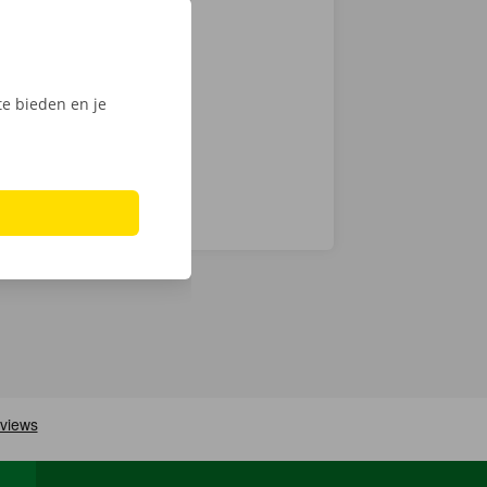
actloos. Kies
int of Dockx
digitale
e bieden en je