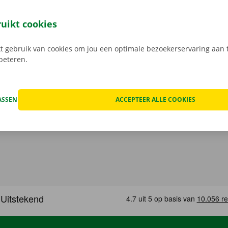
 reserveer je 24/7 een camionette: snel, gemakkelijk en cont
t model dat het beste bij jou past en je gewenste Pick-up Po
ruikt cookies
 Bij het ophalen open je de camionette eenvoudig met jouw 
load de gratis app voor
Android
of
Apple
.
 gebruik van cookies om jou een optimale bezoekerservaring aan t
rbeteren.
ASSEN
ACCEPTEER ALLE COOKIES