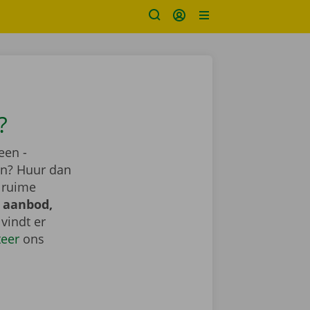
?
een -
ren? Huur dan
 ruime
 aanbod,
e vindt er
teer
ons