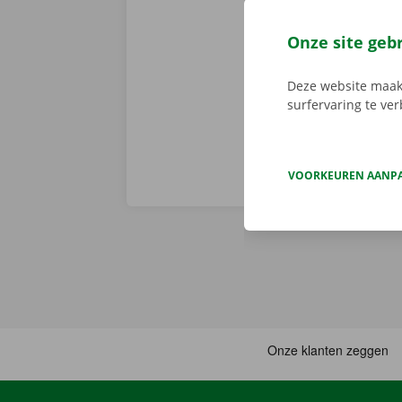
Dockx-app. Zo
via de app he
Onze site geb
Service Shop.
sleutel. Down
Deze website maakt
surfervaring te ve
VOORKEUREN AANP