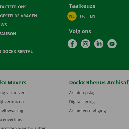
Taalkeuze
TACTEER ONS
LGESTELDE VRAGEN
NL
FR
EN
UWS
Volg ons
EAUBON
Facebook
Instagram
LinkedIn
YouTu
R DOCKX RENTAL
kx Movers
Dockx Rhenus Archisaf
ng verhuizen
Archiefopslag
ijf verhuizen
Digitalisering
elbewaring
Archiefvernietiging
orenverhuis
uisdozen & verhuisliften