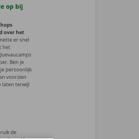
e op bij
Shops
d over het
ette er snel
t het
n Quevaucamps
er. Ben je
je persoonlijk
an voorzien
laten terwijl
ruik de