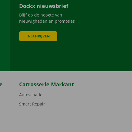
Dockx nieuwsbrief
Blijf op de hoogte van
nieuwigheden en promoties
INSCHRIJVEN
be
e
Carrosserie Markant
Autoschade
Smart Repair