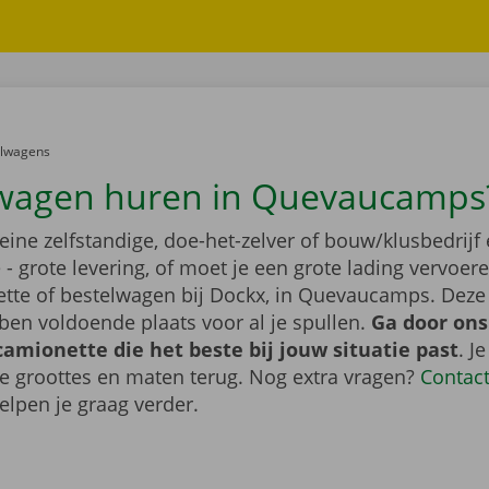
er:
elwagens
wagen huren in Quevaucamps
leine zelfstandige, doe-het-zelver of bouw/klusbedrijf 
- grote levering, of moet je een grote lading vervoe
tte of bestelwagen bij Dockx, in Quevaucamps. Deze
en voldoende plaats voor al je spullen.
Ga door ons
camionette die het beste bij jouw situatie past
. J
de groottes en maten terug. Nog extra vragen?
Contac
elpen je graag verder.