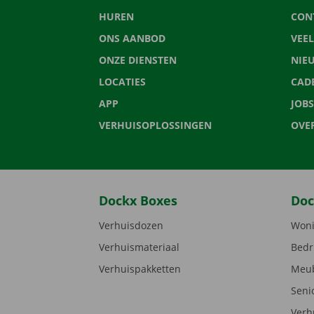
HUREN
CON
ONS AANBOD
VEE
ONZE DIENSTEN
NIE
LOCATIES
CAD
APP
JOBS
VERHUISOPLOSSINGEN
OVE
Dockx Boxes
Doc
Verhuisdozen
Woni
Verhuismateriaal
Bedr
Verhuispakketten
Meub
Seni
Verh