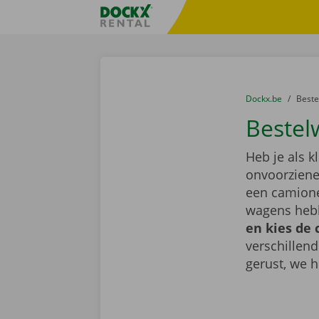
Ga naar inhoud
Taalselectie overslaan
Fratello DEMO
U bevindt zich hi
van
Dockx.be
naar
Best
Bestel
Heb je als k
onvoorziene 
een camione
wagens hebb
en kies de 
verschillen
gerust, we h