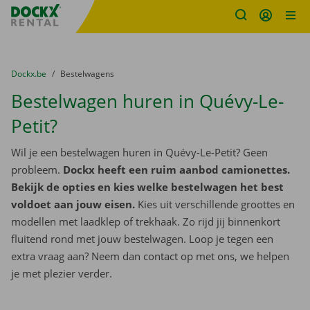
Fratello DEMO
Ga naar inhoud
Taalselectie overslaan
U bevindt zich hier:
van
Dockx.be
naar
Bestelwagens
Bestelwagen huren in Quévy-Le-
Petit?
Wil je een bestelwagen huren in Quévy-Le-Petit? Geen
probleem.
Dockx heeft een ruim aanbod camionettes.
Bekijk de opties en kies welke bestelwagen het best
voldoet aan jouw eisen.
Kies uit verschillende groottes en
modellen met laadklep of trekhaak. Zo rijd jij binnenkort
fluitend rond met jouw bestelwagen. Loop je tegen een
extra vraag aan? Neem dan contact op met ons, we helpen
je met plezier verder.