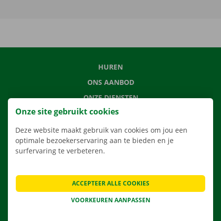
HUREN
ONS AANBOD
ONZE DIENSTEN
Onze site gebruikt cookies
LOCATIES
APP
Deze website maakt gebruik van cookies om jou een
optimale bezoekerservaring aan te bieden en je
VERHUISOPLOSSINGEN
surfervaring te verbeteren.
ACCEPTEER ALLE COOKIES
CONTACTEER ONS
VOORKEUREN AANPASSEN
VEELGESTELDE VRAGEN
NIEUWS