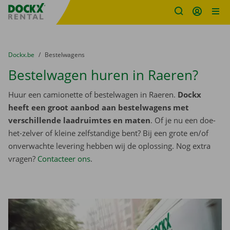
Fratello DEMO
Ga naar inhoud
Taalselectie overslaan
U bevindt zich hier:
van
Dockx.be
naar
Bestelwagens
Bestelwagen huren in Raeren?
Huur een camionette of bestelwagen in Raeren.
Dockx
heeft een groot aanbod aan bestelwagens met
verschillende laadruimtes en maten
. Of je nu een doe-
het-zelver of kleine zelfstandige bent? Bij een grote en/of
onverwachte levering hebben wij de oplossing. Nog extra
vragen?
Contacteer ons
.