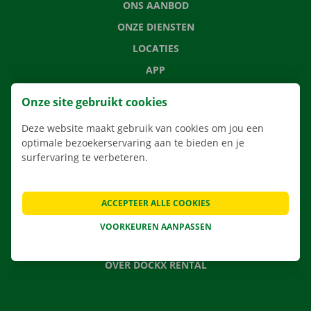
ONS AANBOD
ONZE DIENSTEN
LOCATIES
APP
VERHUISOPLOSSINGEN
Onze site gebruikt cookies
Deze website maakt gebruik van cookies om jou een
optimale bezoekerservaring aan te bieden en je
surfervaring te verbeteren.
CONTACTEER ONS
VEELGESTELDE VRAGEN
NIEUWS
ACCEPTEER ALLE COOKIES
CADEAUBON
VOORKEUREN AANPASSEN
JOBS
OVER DOCKX RENTAL