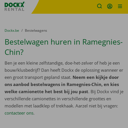
Fratello DEMO
Ga naar inhoud
Taalselectie overslaan
U bevindt zich hier:
van
Dockx.be
naar
Bestelwagens
Bestelwagen huren in Ramegnies-
Chin?
Ben je een kleine zelfstandige, doe-het-zelver of heb je een
bouw/klusbedrijf? Dan heeft Dockx de oplossing wanneer er
een groot transport gepland staat.
Neem een kijkje door
ons aanbod bestelwagens in Ramegnies-Chin, en kies
welke camionette het best bij jou past
. Bij Dockx vind je
verschillende camionettes in verschillende groottes en
modellen met laadklep of trekhaak. Aarzel niet bij vragen:
contacteer ons
.