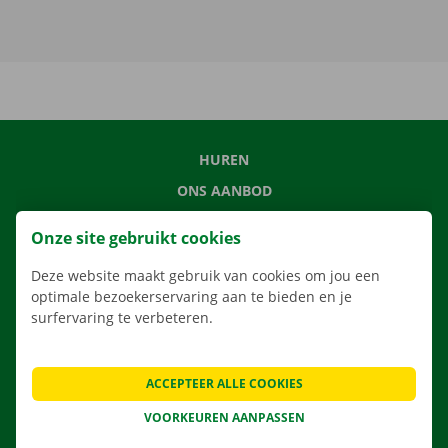
HUREN
ONS AANBOD
ONZE DIENSTEN
Onze site gebruikt cookies
LOCATIES
Deze website maakt gebruik van cookies om jou een
APP
optimale bezoekerservaring aan te bieden en je
VERHUISOPLOSSINGEN
surfervaring te verbeteren.
ACCEPTEER ALLE COOKIES
CONTACTEER ONS
VOORKEUREN AANPASSEN
VEELGESTELDE VRAGEN