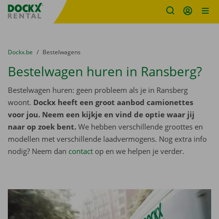
Fratello DEMO
Ga naar inhoud
Taalselectie overslaan
U bevindt zich hier:
van
Dockx.be
naar
Bestelwagens
Bestelwagen huren in Ransberg?
Bestelwagen huren: geen probleem als je in Ransberg
woont.
Dockx heeft een groot aanbod camionettes
voor jou. Neem een kijkje en vind de optie waar jij
naar op zoek bent.
We hebben verschillende groottes en
modellen met verschillende laadvermogens. Nog extra info
nodig? Neem dan
contact
op en we helpen je verder.