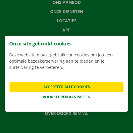
ONS AANBOD
ONZE DIENSTEN
LOCATIES
APP
VERHUISOPLOSSINGEN
Onze site gebruikt cookies
Deze website maakt gebruik van cookies om jou een
optimale bezoekerservaring aan te bieden en je
surfervaring te verbeteren.
CONTACTEER ONS
VEELGESTELDE VRAGEN
NIEUWS
ACCEPTEER ALLE COOKIES
CADEAUBON
VOORKEUREN AANPASSEN
JOBS
OVER DOCKX RENTAL