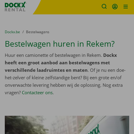
Fratello DEMO
Ga naar inhoud
Taalselectie overslaan
U bevindt zich hier:
van
Dockx.be
naar
Bestelwagens
Bestelwagen huren in Rekem?
Huur een camionette of bestelwagen in Rekem.
Dockx
heeft een groot aanbod aan bestelwagens met
verschillende laadruimtes en maten
. Of je nu een doe-
het-zelver of kleine zelfstandige bent? Bij een grote en/of
onverwachte levering hebben wij de oplossing. Nog extra
vragen?
Contacteer ons
.