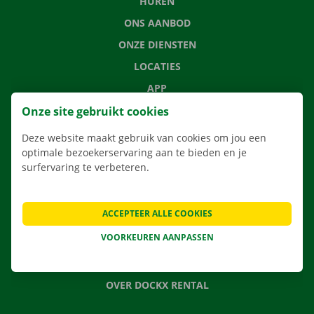
HUREN
ONS AANBOD
ONZE DIENSTEN
LOCATIES
APP
VERHUISOPLOSSINGEN
Onze site gebruikt cookies
Deze website maakt gebruik van cookies om jou een
optimale bezoekerservaring aan te bieden en je
surfervaring te verbeteren.
CONTACTEER ONS
VEELGESTELDE VRAGEN
ACCEPTEER ALLE COOKIES
NIEUWS
VOORKEUREN AANPASSEN
CADEAUBON
JOBS
OVER DOCKX RENTAL