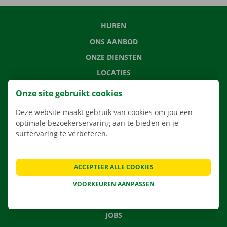
HUREN
ONS AANBOD
ONZE DIENSTEN
LOCATIES
APP
Onze site gebruikt cookies
VERHUISOPLOSSINGEN
Deze website maakt gebruik van cookies om jou een
optimale bezoekerservaring aan te bieden en je
surfervaring te verbeteren.
CONTACTEER ONS
ACCEPTEER ALLE COOKIES
VEELGESTELDE VRAGEN
NIEUWS
VOORKEUREN AANPASSEN
CADEAUBON
JOBS