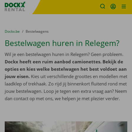
Fratello DEMO
Ga naar inhoud
Taalselectie overslaan
U bevindt zich hier:
van
Dockx.be
naar
Bestelwagens
Bestelwagen huren in Relegem?
Wil je een bestelwagen huren in Relegem? Geen probleem.
Dockx heeft een ruim aanbod camionettes. Bekijk de
opties en kies welke bestelwagen het best voldoet aan
jouw eisen.
Kies uit verschillende groottes en modellen met
laadklep of trekhaak. Zo rijd jij binnenkort fluitend rond met
jouw bestelwagen. Loop je tegen een extra vraag aan? Neem
dan contact op met ons, we helpen je met plezier verder.