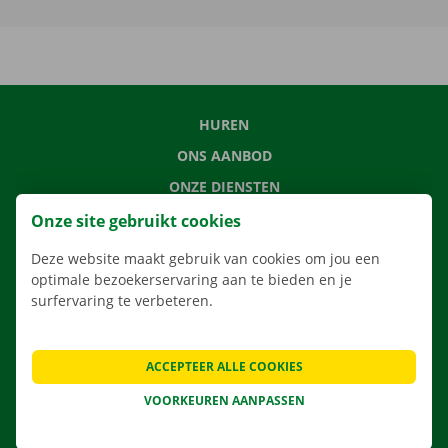
HUREN
ONS AANBOD
ONZE DIENSTEN
LOCATIES
Onze site gebruikt cookies
APP
Deze website maakt gebruik van cookies om jou een
optimale bezoekerservaring aan te bieden en je
VERHUISOPLOSSINGEN
surfervaring te verbeteren.
ACCEPTEER ALLE COOKIES
CONTACTEER ONS
VOORKEUREN AANPASSEN
VEELGESTELDE VRAGEN
NIEUWS