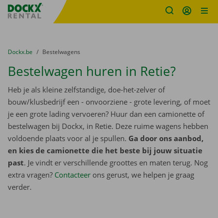
Fratello DEMO
Ga naar inhoud
Taalselectie overslaan
U bevindt zich hier:
van
Dockx.be
naar
Bestelwagens
Bestelwagen huren in Retie?
Heb je als kleine zelfstandige, doe-het-zelver of
bouw/klusbedrijf een - onvoorziene - grote levering, of moet
je een grote lading vervoeren? Huur dan een camionette of
bestelwagen bij Dockx, in Retie. Deze ruime wagens hebben
voldoende plaats voor al je spullen.
Ga door ons aanbod,
en kies de camionette die het beste bij jouw situatie
past
. Je vindt er verschillende groottes en maten terug. Nog
extra vragen?
Contacteer
ons gerust, we helpen je graag
verder.