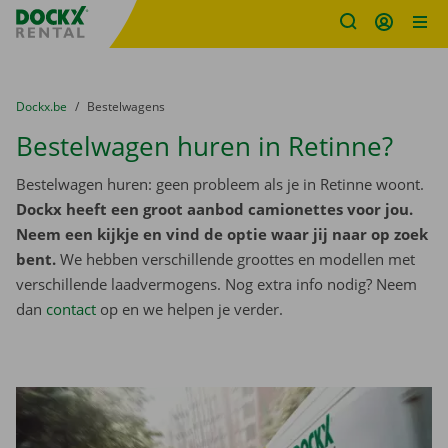
Fratello DEMO
Ga naar inhoud
Taalselectie overslaan
U bevindt zich hier:
van
Dockx.be
naar
Bestelwagens
Bestelwagen huren in Retinne?
Bestelwagen huren: geen probleem als je in Retinne woont.
Dockx heeft een groot aanbod camionettes voor jou.
Neem een kijkje en vind de optie waar jij naar op zoek
bent.
We hebben verschillende groottes en modellen met
verschillende laadvermogens. Nog extra info nodig? Neem
dan
contact
op en we helpen je verder.