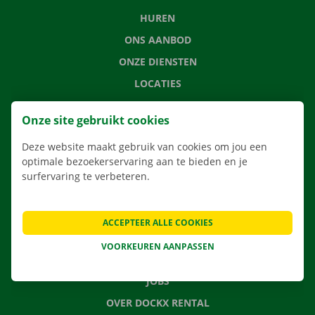
HUREN
ONS AANBOD
ONZE DIENSTEN
LOCATIES
APP
Onze site gebruikt cookies
VERHUISOPLOSSINGEN
Deze website maakt gebruik van cookies om jou een
optimale bezoekerservaring aan te bieden en je
surfervaring te verbeteren.
CONTACTEER ONS
VEELGESTELDE VRAGEN
ACCEPTEER ALLE COOKIES
NIEUWS
VOORKEUREN AANPASSEN
CADEAUBON
JOBS
OVER DOCKX RENTAL