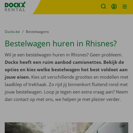
Fratello DEMO
Ga naar inhoud
Taalselectie overslaan
U bevindt zich hier:
van
Dockx.be
naar
Bestelwagens
Bestelwagen huren in Rhisnes?
Wil je een bestelwagen huren in Rhisnes? Geen probleem.
Dockx heeft een ruim aanbod camionettes. Bekijk de
opties en kies welke bestelwagen het best voldoet aan
jouw eisen.
Kies uit verschillende groottes en modellen met
laadklep of trekhaak. Zo rijd jij binnenkort fluitend rond met
jouw bestelwagen. Loop je tegen een extra vraag aan? Neem
dan contact op met ons, we helpen je met plezier verder.