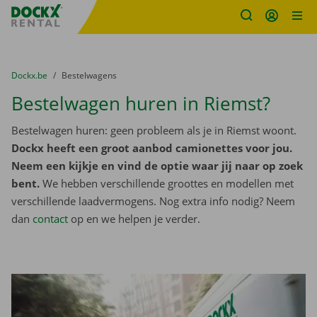
Fratello DEMO
Ga naar inhoud
Taalselectie overslaan
U bevindt zich hier:
van
Dockx.be
naar
Bestelwagens
Bestelwagen huren in Riemst?
Bestelwagen huren: geen probleem als je in Riemst woont.
Dockx heeft een groot aanbod camionettes voor jou.
Neem een kijkje en vind de optie waar jij naar op zoek
bent.
We hebben verschillende groottes en modellen met
verschillende laadvermogens. Nog extra info nodig? Neem
dan
contact
op en we helpen je verder.