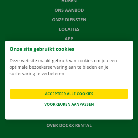
HUREN
ONS AANBOD
ONZE DIENSTEN
LOCATIES
APP
VERHUISOPLOSSINGEN
Onze site gebruikt cookies
Deze website maakt gebruik van cookies om jou een
optimale bezoekerservaring aan te bieden en je
surfervaring te verbeteren.
CONTACTEER ONS
VEELGESTELDE VRAGEN
ACCEPTEER ALLE COOKIES
NIEUWS
VOORKEUREN AANPASSEN
CADEAUBON
JOBS
OVER DOCKX RENTAL