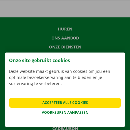
HUREN
ONS AANBOD
ONZE DIENSTEN
LOCATIES
Onze site gebruikt cookies
APP
Deze website maakt gebruik van cookies om jou een
VERHUISOPLOSSINGEN
optimale bezoekerservaring aan te bieden en je
surfervaring te verbeteren.
CONTACTEER ONS
ACCEPTEER ALLE COOKIES
VEELGESTELDE VRAGEN
VOORKEUREN AANPASSEN
NIEUWS
CADEAUBON