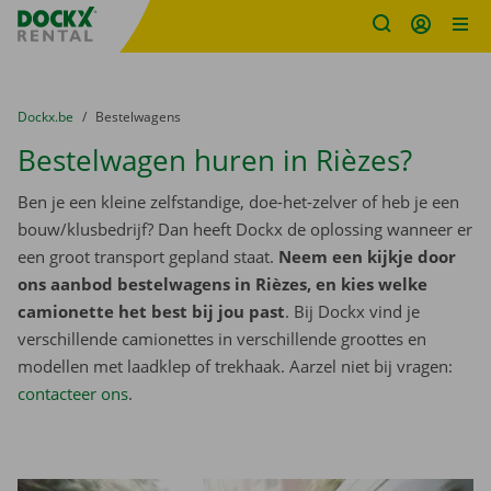
Fratello DEMO
Ga naar inhoud
Taalselectie overslaan
U bevindt zich hier:
van
Dockx.be
naar
Bestelwagens
Bestelwagen huren in Rièzes?
Ben je een kleine zelfstandige, doe-het-zelver of heb je een
bouw/klusbedrijf? Dan heeft Dockx de oplossing wanneer er
een groot transport gepland staat.
Neem een kijkje door
ons aanbod bestelwagens in Rièzes, en kies welke
camionette het best bij jou past
. Bij Dockx vind je
verschillende camionettes in verschillende groottes en
modellen met laadklep of trekhaak. Aarzel niet bij vragen:
contacteer ons
.