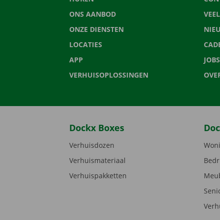
ONS AANBOD
VEE
ONZE DIENSTEN
NIE
LOCATIES
CAD
APP
JOBS
VERHUISOPLOSSINGEN
OVE
Dockx Boxes
Doc
Verhuisdozen
Woni
Verhuismateriaal
Bedr
Verhuispakketten
Meub
Seni
Verh