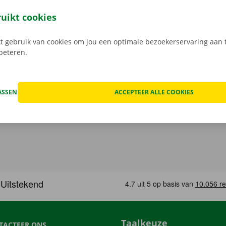
of
Apple
en reserveer 24/7 een camionette via de smartphon
k het model dat bij jouw situatie past. Reken af via de app e
ruikt cookies
in een Pick-up Point of Dockx Service Shop naar keuze.
 gebruik van cookies om jou een optimale bezoekerservaring aan t
rbeteren.
ASSEN
ACCEPTEER ALLE COOKIES
Taalkeuze
TACTEER ONS