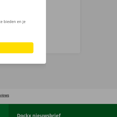
e. Kies snel
n haal jouw
e bieden en je
Dockx nieuwsbrief