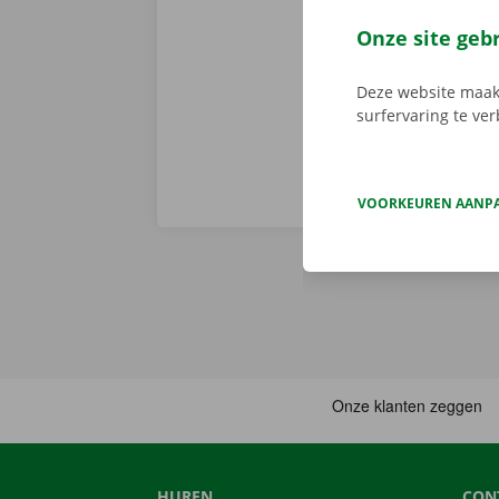
voor
Android
en gemakkelij
Onze site geb
huurwagen op 
Deze website maakt
surfervaring te ve
VOORKEUREN AANP
HUREN
CON