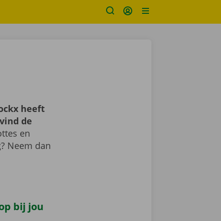
ockx heeft
vind de
ttes en
ig? Neem dan
p bij jou