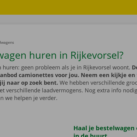
er:
elwagens
wagen huren in Rijkevorsel?
 huren: geen probleem als je in Rijkevorsel woont.
D
aanbod camionettes voor jou. Neem een kijkje en 
jij naar op zoek bent.
We hebben verschillende groo
t verschillende laadvermogens. Nog extra info nod
n we helpen je verder.
Haal je bestelwagen o
in de buurt