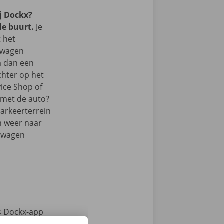
j Dockx?
de buurt.
Je
t het
lwagen
m dan een
chter op het
vice Shop of
r met de auto?
parkeerterrein
m weer naar
elwagen
s Dockx-app