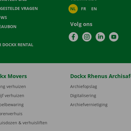
LGESTELDE VRAGEN
NL
FR
EN
UWS
Volg ons
EAUBON
Facebook
Instagram
LinkedIn
YouTu
R DOCKX RENTAL
kx Movers
Dockx Rhenus Archisaf
ng verhuizen
Archiefopslag
ijf verhuizen
Digitalisering
elbewaring
Archiefvernietiging
orenverhuis
uisdozen & verhuisliften