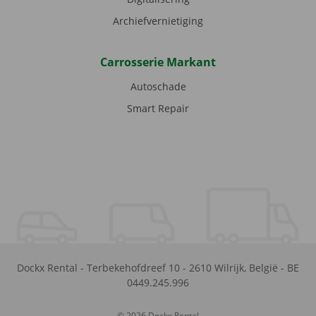
Archiefvernietiging
Carrosserie Markant
Autoschade
Smart Repair
Dockx Rental
-
Terbekehofdreef 10
-
2610
Wilrijk
,
België
-
BE
0449.245.996
© 2026 Dockx Rental