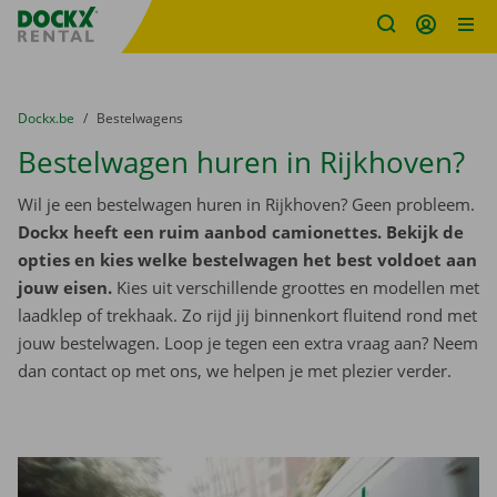
Fratello DEMO
Ga naar inhoud
Taalselectie overslaan
U bevindt zich hier:
van
Dockx.be
naar
Bestelwagens
Bestelwagen huren in Rijkhoven?
Wil je een bestelwagen huren in Rijkhoven? Geen probleem.
Dockx heeft een ruim aanbod camionettes. Bekijk de
opties en kies welke bestelwagen het best voldoet aan
jouw eisen.
Kies uit verschillende groottes en modellen met
laadklep of trekhaak. Zo rijd jij binnenkort fluitend rond met
jouw bestelwagen. Loop je tegen een extra vraag aan? Neem
dan contact op met ons, we helpen je met plezier verder.