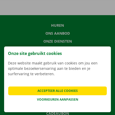
HUREN
ONS AANBOD
ONZE DIENSTEN
LOCATIES
Onze site gebruikt cookies
APP
Deze website maakt gebruik van cookies om jou een
VERHUISOPLOSSINGEN
optimale bezoekerservaring aan te bieden en je
surfervaring te verbeteren.
CONTACTEER ONS
ACCEPTEER ALLE COOKIES
VEELGESTELDE VRAGEN
VOORKEUREN AANPASSEN
NIEUWS
CADEAUBON