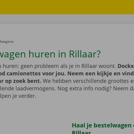
er:
elwagens
wagen huren in Rillaar?
 huren: geen probleem als je in Rillaar woont.
Dockx
od camionettes voor jou. Neem een kijkje en vind
ar op zoek bent.
We hebben verschillende groottes 
llende laadvermogens. Nog extra info nodig? Neem 
lpen je verder.
Haal je bestelwagen 
Rillaar