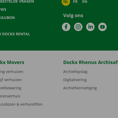
LGESTELDE VRAGEN
NL
FR
EN
UWS
Volg ons
EAUBON
Facebook
Instagram
LinkedIn
YouTu
R DOCKX RENTAL
kx Movers
Dockx Rhenus Archisaf
ng verhuizen
Archiefopslag
ijf verhuizen
Digitalisering
elbewaring
Archiefvernietiging
orenverhuis
uisdozen & verhuisliften