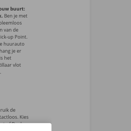
jouw buurt:
k.
Ben je met
obleemloos
in van de
ick-up Point.
e de huurauto
hang je er
is het
illaar vlot
.
ruik de
actloos. Kies
int of Dockx