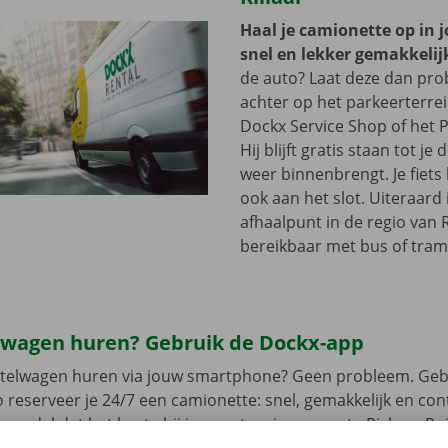
Haal je camionette op in 
snel en lekker gemakkelij
de auto? Laat deze dan pr
achter op het parkeerterre
Dockx Service Shop of het P
Hij blijft gratis staan tot j
weer binnenbrengt. Je fiets 
ook aan het slot. Uiteraard 
afhaalpunt in de regio van R
bereikbaar met bus of tram
lwagen huren? Gebruik de Dockx-app
estelwagen huren via jouw smartphone? Geen probleem. Geb
 reserveer je 24/7 een camionette: snel, gemakkelijk en cont
t model dat het beste bij jou past en je gewenste Pick-up Po