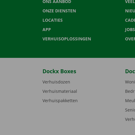
ONS AANBOD
VEE
ONZE DIENSTEN
NIE
LOCATIES
CAD
APP
JOBS
VERHUISOPLOSSINGEN
OVE
Dockx Boxes
Doc
Verhuisdozen
Woni
Verhuismateriaal
Bedr
Verhuispakketten
Meub
Seni
Verh