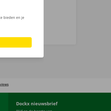
digitale
e bieden en je
Dockx nieuwsbrief