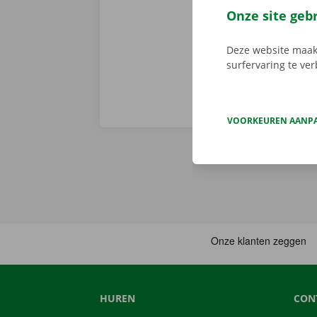
Service Shop.
Onze site geb
sleutel. Down
Deze website maakt
surfervaring te ve
VOORKEUREN AANP
HUREN
CON