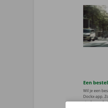
Een beste
Wil je een b
Dockx-app. Zo
via de app he