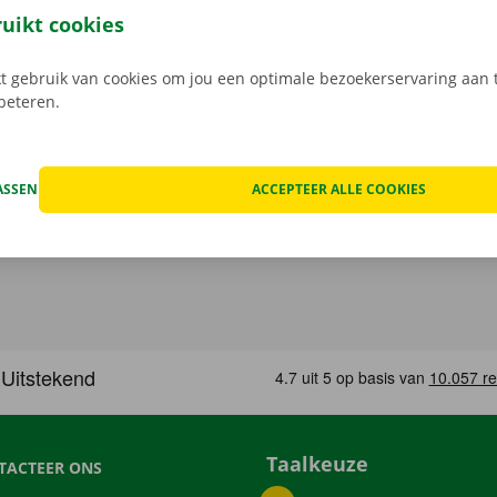
 Bij het ophalen open je de camionette eenvoudig met jouw 
ruikt cookies
load de gratis app voor
Android
of
Apple
.
 gebruik van cookies om jou een optimale bezoekerservaring aan t
rbeteren.
ASSEN
ACCEPTEER ALLE COOKIES
Taalkeuze
TACTEER ONS