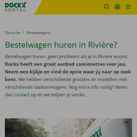
Fratello DEMO
Ga naar inhoud
Taalselectie overslaan
U bevindt zich hier:
van
Dockx.be
naar
Bestelwagens
Bestelwagen huren in Rivière?
Bestelwagen huren: geen probleem als je in Rivière woont.
Dockx heeft een groot aanbod camionettes voor jou.
Neem een kijkje en vind de optie waar jij naar op zoek
bent.
We hebben verschillende groottes en modellen met
verschillende laadvermogens. Nog extra info nodig? Neem
dan
contact
op en we helpen je verder.