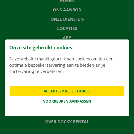
HUREN
ONS AANBOD
ONZE DIENSTEN
LOCATIES
APP
VERHUISOPLOSSINGEN
Onze site gebruikt cookies
Deze website maakt gebruik van cookies om jou een
optimale bezoekerservaring aan te bieden en je
surfervaring te verbeteren.
CONTACTEER ONS
VEELGESTELDE VRAGEN
ACCEPTEER ALLE COOKIES
NIEUWS
VOORKEUREN AANPASSEN
CADEAUBON
JOBS
OVER DOCKX RENTAL