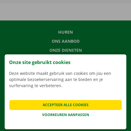
HUREN
ONS AANBOD
ONZE DIENSTEN
LOCATIES
Onze site gebruikt cookies
APP
Deze website maakt gebruik van cookies om jou een
VERHUISOPLOSSINGEN
optimale bezoekerservaring aan te bieden en je
surfervaring te verbeteren.
ACCEPTEER ALLE COOKIES
CONTACTEER ONS
VEELGESTELDE VRAGEN
VOORKEUREN AANPASSEN
NIEUWS