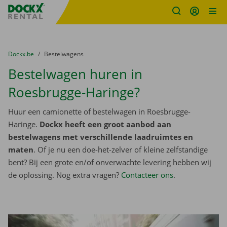
Fratello DEMO
Ga naar inhoud
Taalselectie overslaan
U bevindt zich hier:
van
Dockx.be
naar
Bestelwagens
Bestelwagen huren in
Roesbrugge-Haringe?
Huur een camionette of bestelwagen in Roesbrugge-
Haringe.
Dockx heeft een groot aanbod aan
bestelwagens met verschillende laadruimtes en
maten
. Of je nu een doe-het-zelver of kleine zelfstandige
bent? Bij een grote en/of onverwachte levering hebben wij
de oplossing. Nog extra vragen?
Contacteer ons
.