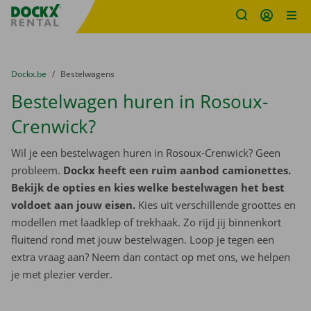
Fratello DEMO
Ga naar inhoud
Taalselectie overslaan
U bevindt zich hier:
van
Dockx.be
naar
Bestelwagens
Bestelwagen huren in Rosoux-
Crenwick?
Wil je een bestelwagen huren in Rosoux-Crenwick? Geen
probleem.
Dockx heeft een ruim aanbod camionettes.
Bekijk de opties en kies welke bestelwagen het best
voldoet aan jouw eisen.
Kies uit verschillende groottes en
modellen met laadklep of trekhaak. Zo rijd jij binnenkort
fluitend rond met jouw bestelwagen. Loop je tegen een
extra vraag aan? Neem dan contact op met ons, we helpen
je met plezier verder.