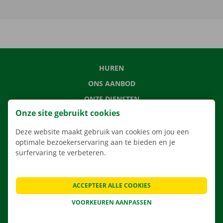
HUREN
ONS AANBOD
ONZE DIENSTEN
Onze site gebruikt cookies
LOCATIES
APP
Deze website maakt gebruik van cookies om jou een
optimale bezoekerservaring aan te bieden en je
VERHUISOPLOSSINGEN
surfervaring te verbeteren.
ACCEPTEER ALLE COOKIES
CONTACTEER ONS
VOORKEUREN AANPASSEN
VEELGESTELDE VRAGEN