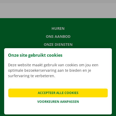
HUREN
ONS AANBOD
ONZE DIENSTEN
LOCATIES
Onze site gebruikt cookies
APP
Deze website maakt gebruik van cookies om jou een
VERHUISOPLOSSINGEN
optimale bezoekerservaring aan te bieden en je
surfervaring te verbeteren.
ACCEPTEER ALLE COOKIES
CONTACTEER ONS
VEELGESTELDE VRAGEN
VOORKEUREN AANPASSEN
NIEUWS