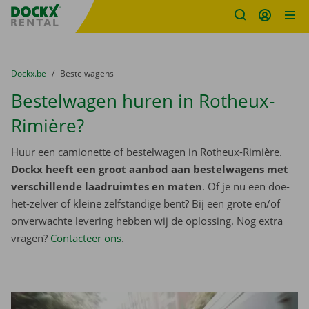
Fratello DEMO
Ga naar inhoud
Taalselectie overslaan
U bevindt zich hier:
van
Dockx.be
naar
Bestelwagens
Bestelwagen huren in Rotheux-
Rimière?
Huur een camionette of bestelwagen in Rotheux-Rimière.
Dockx heeft een groot aanbod aan bestelwagens met
verschillende laadruimtes en maten
. Of je nu een doe-
het-zelver of kleine zelfstandige bent? Bij een grote en/of
onverwachte levering hebben wij de oplossing. Nog extra
vragen?
Contacteer ons
.