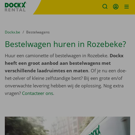
Fratello DEMO
Ga naar inhoud
Taalselectie overslaan
U bevindt zich hier:
van
Dockx.be
naar
Bestelwagens
Bestelwagen huren in Rozebeke?
Huur een camionette of bestelwagen in Rozebeke.
Dockx
heeft een groot aanbod aan bestelwagens met
verschillende laadruimtes en maten
. Of je nu een doe-
het-zelver of kleine zelfstandige bent? Bij een grote en/of
onverwachte levering hebben wij de oplossing. Nog extra
vragen?
Contacteer ons
.