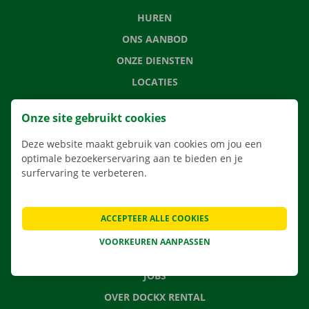
HUREN
ONS AANBOD
ONZE DIENSTEN
LOCATIES
APP
Onze site gebruikt cookies
VERHUISOPLOSSINGEN
Deze website maakt gebruik van cookies om jou een
optimale bezoekerservaring aan te bieden en je
surfervaring te verbeteren.
CONTACTEER ONS
VEELGESTELDE VRAGEN
ACCEPTEER ALLE COOKIES
NIEUWS
VOORKEUREN AANPASSEN
CADEAUBON
JOBS
OVER DOCKX RENTAL