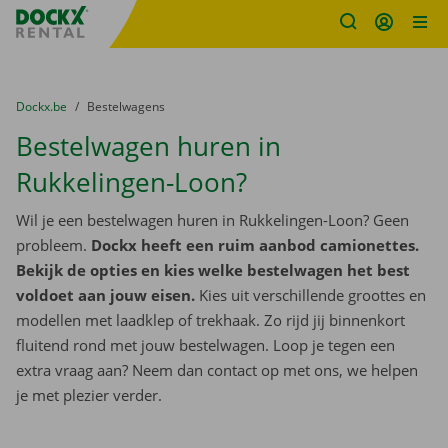
Fratello DEMO
Ga naar inhoud
Taalselectie overslaan
U bevindt zich hier:
van
Dockx.be
naar
Bestelwagens
Bestelwagen huren in
Rukkelingen-Loon?
Wil je een bestelwagen huren in Rukkelingen-Loon? Geen
probleem.
Dockx heeft een ruim aanbod camionettes.
Bekijk de opties en kies welke bestelwagen het best
voldoet aan jouw eisen.
Kies uit verschillende groottes en
modellen met laadklep of trekhaak. Zo rijd jij binnenkort
fluitend rond met jouw bestelwagen. Loop je tegen een
extra vraag aan? Neem dan contact op met ons, we helpen
je met plezier verder.