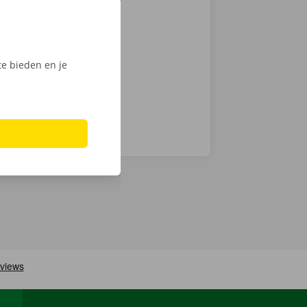
actloos. Kies
int of Dockx
digitale
e bieden en je