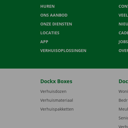
HUREN
CON
ONS AANBOD
VEE
ONZE DIENSTEN
NIE
LOCATIES
CAD
APP
JOBS
VERHUISOPLOSSINGEN
OVE
Dockx Boxes
Doc
Verhuisdozen
Woni
Verhuismateriaal
Bedr
Verhuispakketten
Meub
Seni
Verh