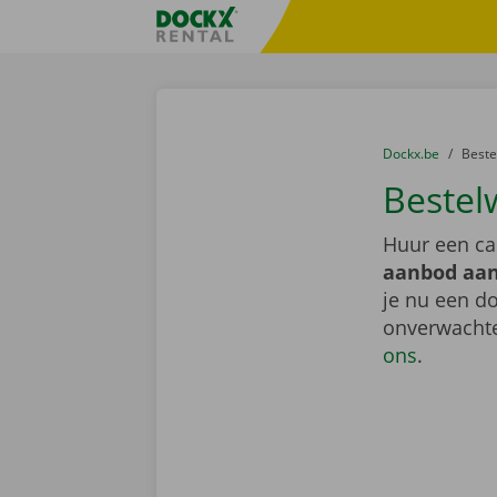
Ga naar inhoud
Taalselectie overslaan
Fratello DEMO
U bevindt zich hi
van
Dockx.be
naar
Best
Bestel
Huur een ca
aanbod aan
je nu een do
onverwachte
ons
.