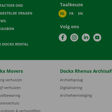
Taalkeuze
TACTEER ONS
LGESTELDE VRAGEN
NL
FR
EN
UWS
Volg ons
EAUBON
Facebook
Instagram
LinkedIn
YouTu
R DOCKX RENTAL
kx Movers
Dockx Rhenus Archisaf
ng verhuizen
Archiefopslag
ijf verhuizen
Digitalisering
elbewaring
Archiefvernietiging
orenverhuis
uisdozen & verhuisliften