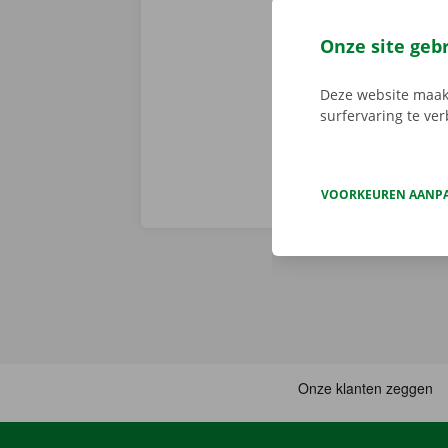
Dockx-app. Zo
via de app he
Onze site geb
Service Shop.
sleutel. Down
Deze website maakt
surfervaring te ve
VOORKEUREN AANP