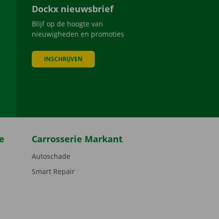
Dockx nieuwsbrief
Blijf op de hoogte van
nieuwigheden en promoties
INSCHRIJVEN
be
e
Carrosserie Markant
Autoschade
Smart Repair