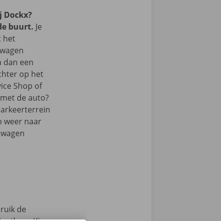
j Dockx?
de buurt.
Je
t het
lwagen
m dan een
chter op het
vice Shop of
r met de auto?
parkeerterrein
m weer naar
elwagen
ruik de