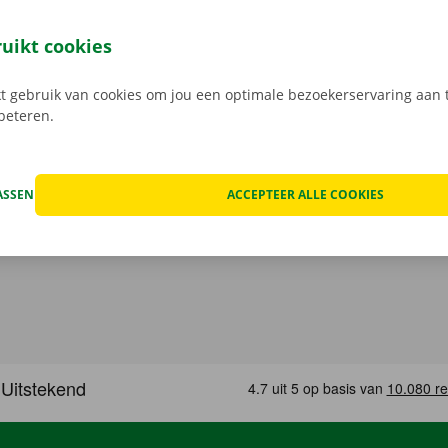
 reserveer je 24/7 een camionette: snel, gemakkelijk en cont
t model dat het beste bij jou past en je gewenste Pick-up Po
ruikt cookies
 Bij het ophalen open je de camionette eenvoudig met jouw 
load de gratis app voor
Android
of
Apple
.
 gebruik van cookies om jou een optimale bezoekerservaring aan t
rbeteren.
ASSEN
ACCEPTEER ALLE COOKIES