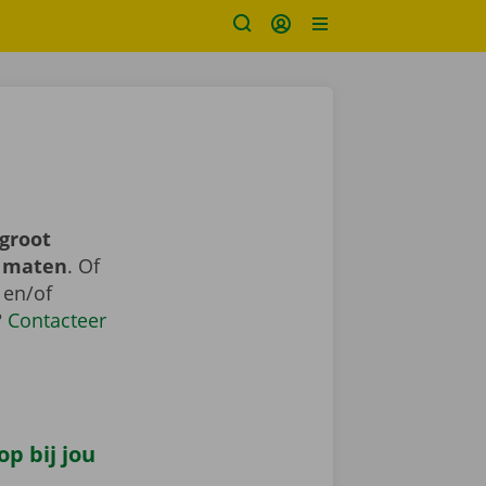
groot
n maten
. Of
 en/of
?
Contacteer
p bij jou