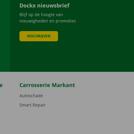
Dockx nieuwsbrief
Blijf op de hoogte van
nieuwigheden en promoties
INSCHRIJVEN
be
e
Carrosserie Markant
Autoschade
Smart Repair