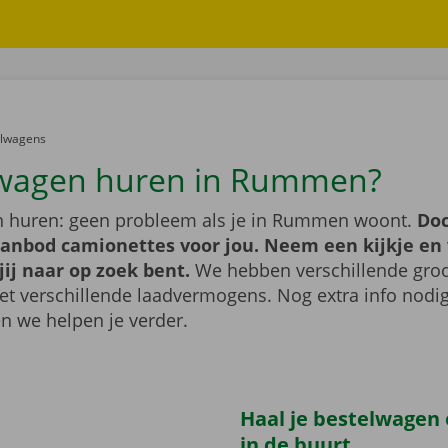
er:
elwagens
lwagen huren in Rummen?
 huren: geen probleem als je in Rummen woont.
Doc
aanbod camionettes voor jou. Neem een kijkje en 
jij naar op zoek bent.
We hebben verschillende groo
t verschillende laadvermogens. Nog extra info nod
n we helpen je verder.
Haal je bestelwagen o
in de buurt