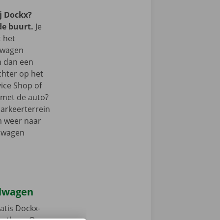
j Dockx?
de buurt.
Je
t het
lwagen
m dan een
chter op het
vice Shop of
r met de auto?
parkeerterrein
m weer naar
elwagen
elwagen
atis Dockx-