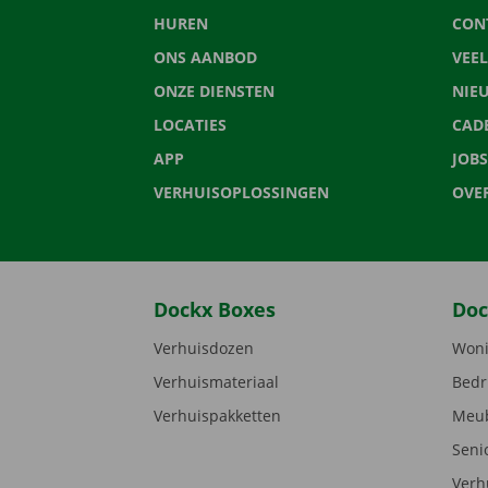
HUREN
CON
ONS AANBOD
VEE
ONZE DIENSTEN
NIE
LOCATIES
CAD
APP
JOBS
VERHUISOPLOSSINGEN
OVE
Dockx Boxes
Doc
Verhuisdozen
Woni
Verhuismateriaal
Bedr
Verhuispakketten
Meub
Seni
Verh