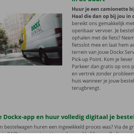
Huur je een camionette bi
Haal die dan op bij jou in 
bereikt ons gemakkelijk me
openbaar vervoer. Je beste
ophalen met de fiets? Nee
fietsslot mee en laat hem a
terrein van jouw Dockx Ser
Pick-up Point. Kom je lieve
Parkeer dan gratis op ons 
en vertrek zonder problee
huis wanneer je jouw best
terugbrengt.
 Dockx-app en huur volledig digitaal je best
en bestelwagen huren een ingewikkeld proces was? Via de gr