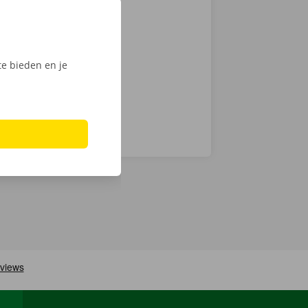
tactloos. Open
, ontgrendel
ijk het
e bieden en je