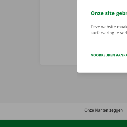
app reserveer
de app, kies 
Onze site geb
je deze met d
aanbod.
Deze website maakt
surfervaring te ve
VOORKEUREN AANP