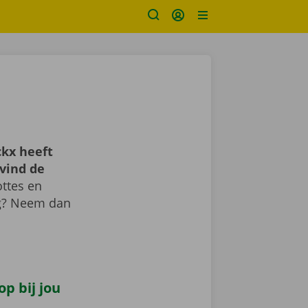
kx heeft
vind de
ttes en
ig? Neem dan
p bij jou