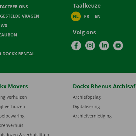
Taalkeuze
TACTEER ONS
LGESTELDE VRAGEN
NL
FR
EN
UWS
Volg ons
EAUBON
Facebook
Instagram
LinkedIn
YouTu
R DOCKX RENTAL
kx Movers
Dockx Rhenus Archisaf
ng verhuizen
Archiefopslag
ijf verhuizen
Digitalisering
elbewaring
Archiefvernietiging
orenverhuis
uisdozen & verhuisliften