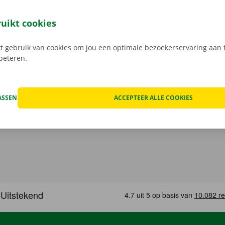
 je 24/7 jouw camionette: snel, gemakkelijk en volledig con
jouw model en reken af. Wanneer je de bestelwagen ophaalt
ruikt cookies
e digitale sleutel. Vind de app voor
Android
of
Apple
, en bek
 gebruik van cookies om jou een optimale bezoekerservaring aan t
rbeteren.
ASSEN
ACCEPTEER ALLE COOKIES