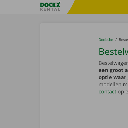
Ga naar inhoud
Taalselectie overslaan
Fratello DEMO
U bevindt zich hi
van
Dockx.be
naar
Best
Beste
Bestelwagen
een groot 
optie waar 
modellen me
contact
op e