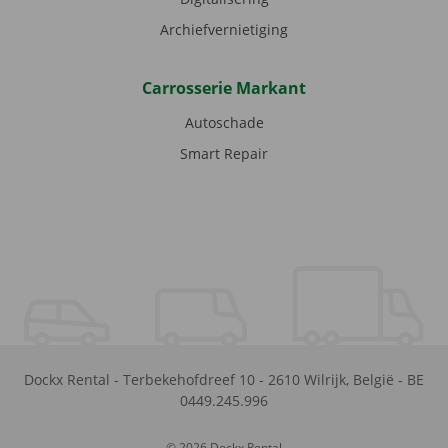
Archiefvernietiging
Carrosserie Markant
Autoschade
Smart Repair
Dockx Rental
-
Terbekehofdreef 10
-
2610
Wilrijk
,
België
-
BE
0449.245.996
© 2026 Dockx Rental