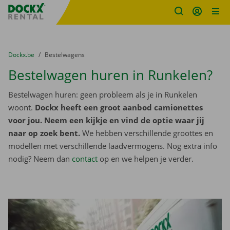
Fratello DEMO
Ga naar inhoud
Taalselectie overslaan
U bevindt zich hier:
van
Dockx.be
naar
Bestelwagens
Bestelwagen huren in Runkelen?
Bestelwagen huren: geen probleem als je in Runkelen
woont.
Dockx heeft een groot aanbod camionettes
voor jou. Neem een kijkje en vind de optie waar jij
naar op zoek bent.
We hebben verschillende groottes en
modellen met verschillende laadvermogens. Nog extra info
nodig? Neem dan
contact
op en we helpen je verder.