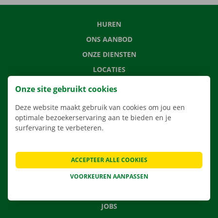
HUREN
ONS AANBOD
ONZE DIENSTEN
LOCATIES
APP
Onze site gebruikt cookies
VERHUISOPLOSSINGEN
Deze website maakt gebruik van cookies om jou een
optimale bezoekerservaring aan te bieden en je
surfervaring te verbeteren.
CONTACTEER ONS
ACCEPTEER ALLE COOKIES
VEELGESTELDE VRAGEN
NIEUWS
VOORKEUREN AANPASSEN
CADEAUBON
JOBS