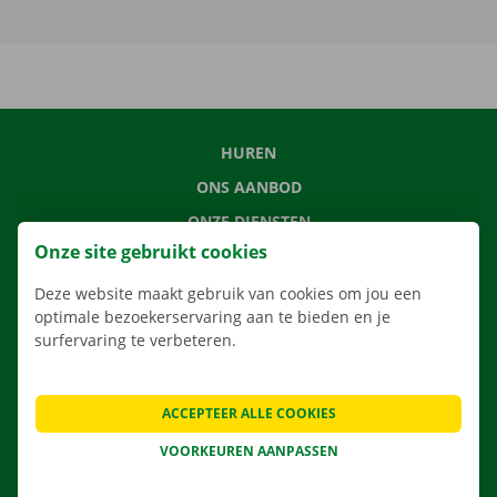
HUREN
ONS AANBOD
ONZE DIENSTEN
Onze site gebruikt cookies
LOCATIES
APP
Deze website maakt gebruik van cookies om jou een
optimale bezoekerservaring aan te bieden en je
VERHUISOPLOSSINGEN
surfervaring te verbeteren.
ACCEPTEER ALLE COOKIES
CONTACTEER ONS
VOORKEUREN AANPASSEN
VEELGESTELDE VRAGEN