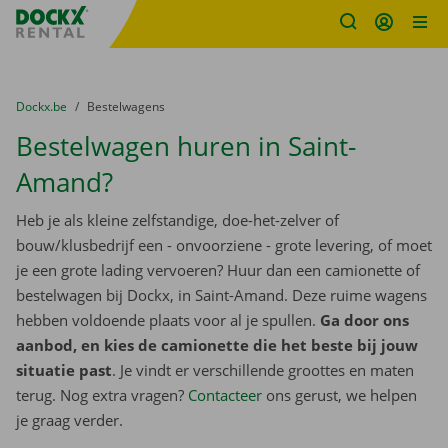
Fratello DEMO
Ga naar inhoud
Taalselectie overslaan
U bevindt zich hier:
van
Dockx.be
naar
Bestelwagens
Bestelwagen huren in Saint-
Amand?
Heb je als kleine zelfstandige, doe-het-zelver of
bouw/klusbedrijf een - onvoorziene - grote levering, of moet
je een grote lading vervoeren? Huur dan een camionette of
bestelwagen bij Dockx, in Saint-Amand. Deze ruime wagens
hebben voldoende plaats voor al je spullen.
Ga door ons
aanbod, en kies de camionette die het beste bij jouw
situatie past
. Je vindt er verschillende groottes en maten
terug. Nog extra vragen?
Contacteer
ons gerust, we helpen
je graag verder.