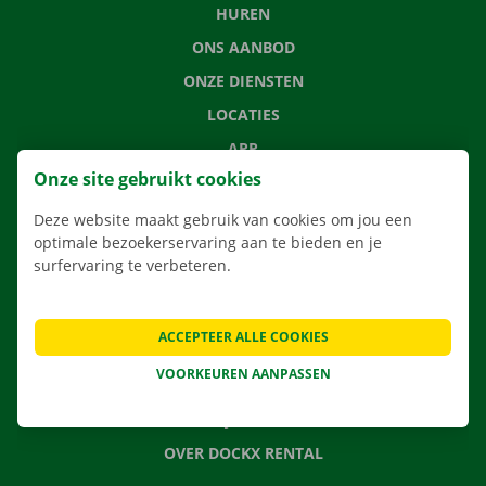
HUREN
ONS AANBOD
ONZE DIENSTEN
LOCATIES
APP
Onze site gebruikt cookies
VERHUISOPLOSSINGEN
Deze website maakt gebruik van cookies om jou een
optimale bezoekerservaring aan te bieden en je
surfervaring te verbeteren.
CONTACTEER ONS
VEELGESTELDE VRAGEN
ACCEPTEER ALLE COOKIES
NIEUWS
VOORKEUREN AANPASSEN
CADEAUBON
JOBS
OVER DOCKX RENTAL