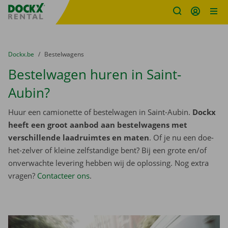
Fratello DEMO
Ga naar inhoud
Taalselectie overslaan
U bevindt zich hier:
van
Dockx.be
naar
Bestelwagens
Bestelwagen huren in Saint-
Aubin?
Huur een camionette of bestelwagen in Saint-Aubin.
Dockx
heeft een groot aanbod aan bestelwagens met
verschillende laadruimtes en maten
. Of je nu een doe-
het-zelver of kleine zelfstandige bent? Bij een grote en/of
onverwachte levering hebben wij de oplossing. Nog extra
vragen?
Contacteer ons
.