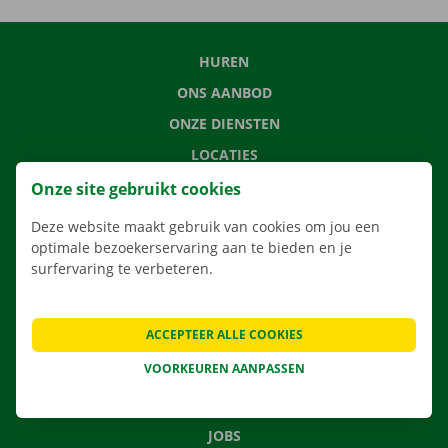
HUREN
ONS AANBOD
ONZE DIENSTEN
LOCATIES
APP
Onze site gebruikt cookies
VERHUISOPLOSSINGEN
Deze website maakt gebruik van cookies om jou een
optimale bezoekerservaring aan te bieden en je
surfervaring te verbeteren.
CONTACTEER ONS
ACCEPTEER ALLE COOKIES
VEELGESTELDE VRAGEN
VOORKEUREN AANPASSEN
NIEUWS
CADEAUBON
JOBS