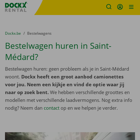
Fratello DEMO
Ga naar inhoud
Taalselectie overslaan
U bevindt zich hier:
van
Dockx.be
naar
Bestelwagens
Bestelwagen huren in Saint-
Médard?
Bestelwagen huren: geen probleem als je in Saint-Médard
woont.
Dockx heeft een groot aanbod camionettes
voor jou. Neem een kijkje en vind de optie waar jij
naar op zoek bent.
We hebben verschillende groottes en
modellen met verschillende laadvermogens. Nog extra info
nodig? Neem dan
contact
op en we helpen je verder.