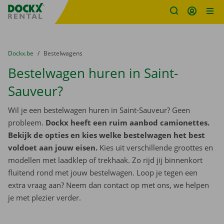
Fratello DEMO
Ga naar inhoud
Taalselectie overslaan
U bevindt zich hier:
van
Dockx.be
naar
Bestelwagens
Bestelwagen huren in Saint-
Sauveur?
Wil je een bestelwagen huren in Saint-Sauveur? Geen
probleem.
Dockx heeft een ruim aanbod camionettes.
Bekijk de opties en kies welke bestelwagen het best
voldoet aan jouw eisen.
Kies uit verschillende groottes en
modellen met laadklep of trekhaak. Zo rijd jij binnenkort
fluitend rond met jouw bestelwagen. Loop je tegen een
extra vraag aan? Neem dan contact op met ons, we helpen
je met plezier verder.