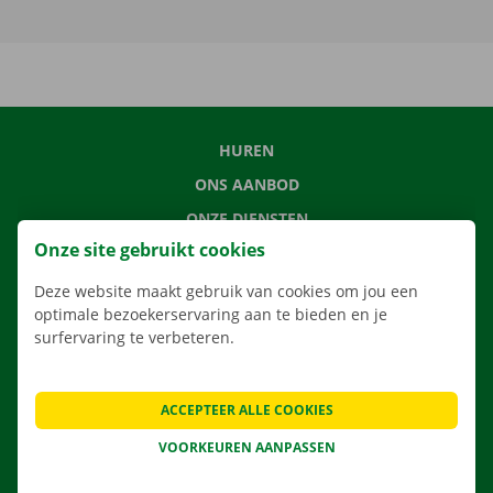
HUREN
ONS AANBOD
ONZE DIENSTEN
Onze site gebruikt cookies
LOCATIES
APP
Deze website maakt gebruik van cookies om jou een
optimale bezoekerservaring aan te bieden en je
VERHUISOPLOSSINGEN
surfervaring te verbeteren.
ACCEPTEER ALLE COOKIES
CONTACTEER ONS
VOORKEUREN AANPASSEN
VEELGESTELDE VRAGEN