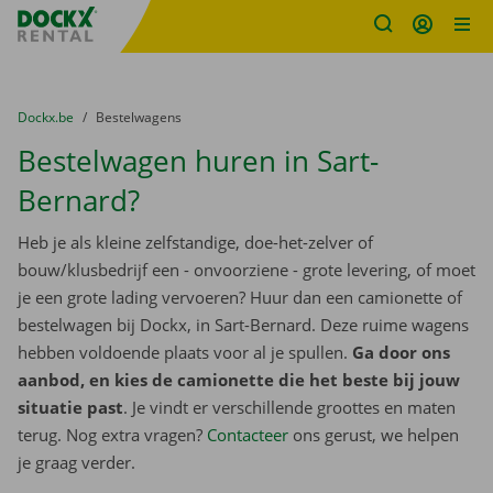
Fratello DEMO
Ga naar inhoud
Taalselectie overslaan
U bevindt zich hier:
van
Dockx.be
naar
Bestelwagens
Bestelwagen huren in Sart-
Bernard?
Heb je als kleine zelfstandige, doe-het-zelver of
bouw/klusbedrijf een - onvoorziene - grote levering, of moet
je een grote lading vervoeren? Huur dan een camionette of
bestelwagen bij Dockx, in Sart-Bernard. Deze ruime wagens
hebben voldoende plaats voor al je spullen.
Ga door ons
aanbod, en kies de camionette die het beste bij jouw
situatie past
. Je vindt er verschillende groottes en maten
terug. Nog extra vragen?
Contacteer
ons gerust, we helpen
je graag verder.