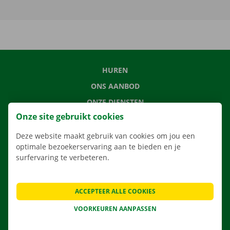
HUREN
ONS AANBOD
ONZE DIENSTEN
Onze site gebruikt cookies
LOCATIES
APP
Deze website maakt gebruik van cookies om jou een
optimale bezoekerservaring aan te bieden en je
VERHUISOPLOSSINGEN
surfervaring te verbeteren.
ACCEPTEER ALLE COOKIES
CONTACTEER ONS
VOORKEUREN AANPASSEN
VEELGESTELDE VRAGEN