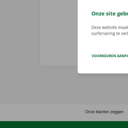
app reserveer
de app, kies 
Onze site geb
je deze met d
aanbod.
Deze website maakt
surfervaring te ve
VOORKEUREN AANP