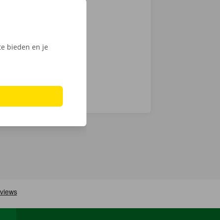
tactloos. Open
, ontgrendel
ijk het
e bieden en je