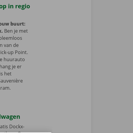
op in regio
jouw buurt:
k.
Ben je met
obleemloos
in van de
ick-up Point.
e de huurauto
hang je er
is het
Sauvenière
tram.
elwagen
atis Dockx-