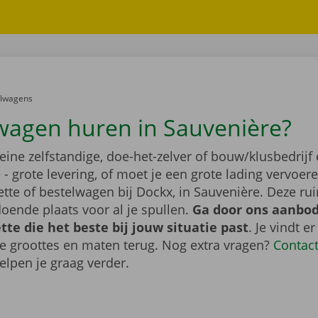
er:
elwagens
wagen huren in Sauvenière?
leine zelfstandige, doe-het-zelver of bouw/klusbedrijf 
- grote levering, of moet je een grote lading vervoe
tte of bestelwagen bij Dockx, in Sauvenière. Deze r
oende plaats voor al je spullen.
Ga door ons aanbod
te die het beste bij jouw situatie past
. Je vindt er
de groottes en maten terug. Nog extra vragen?
Contac
elpen je graag verder.