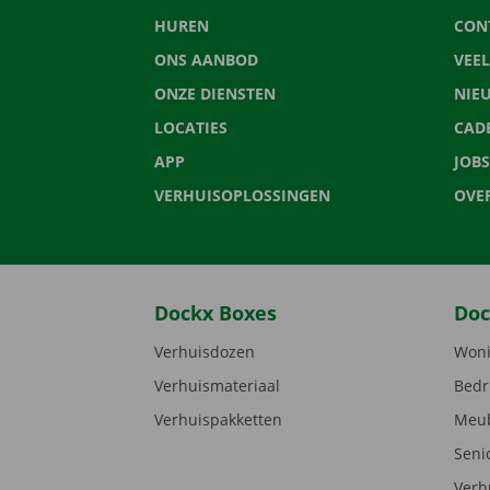
HUREN
CON
ONS AANBOD
VEE
ONZE DIENSTEN
NIE
LOCATIES
CAD
APP
JOBS
VERHUISOPLOSSINGEN
OVE
Dockx Boxes
Doc
Verhuisdozen
Woni
Verhuismateriaal
Bedr
Verhuispakketten
Meub
Seni
Verh