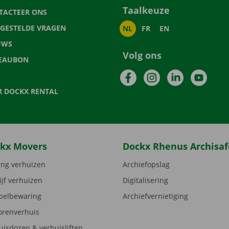
Taalkeuze
TACTEER ONS
LGESTELDE VRAGEN
NL
FR
EN
UWS
Volg ons
EAUBON
Facebook
Instagram
LinkedIn
YouTu
R DOCKX RENTAL
kx Movers
Dockx Rhenus Archisaf
ng verhuizen
Archiefopslag
ijf verhuizen
Digitalisering
elbewaring
Archiefvernietiging
orenverhuis
uisdozen & verhuisliften