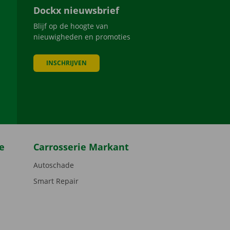
Dockx nieuwsbrief
Blijf op de hoogte van
nieuwigheden en promoties
INSCHRIJVEN
be
e
Carrosserie Markant
Autoschade
Smart Repair