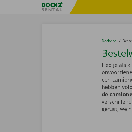
Ga naar inhoud
Taalselectie overslaan
Fratello DEMO
U bevindt zich hi
van
Dockx.be
naar
Best
Bestel
Heb je als k
onvoorziene 
een camione
hebben vold
de camionet
verschillen
gerust, we h