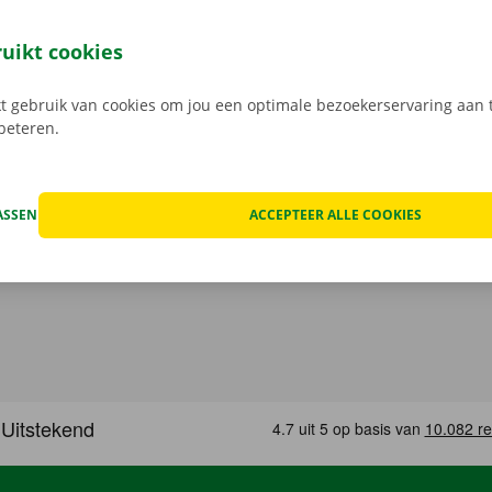
 je 24/7 jouw camionette: snel, gemakkelijk en volledig con
jouw model en reken af. Wanneer je de bestelwagen ophaalt
ruikt cookies
e digitale sleutel. Vind de app voor
Android
of
Apple
, en bek
 gebruik van cookies om jou een optimale bezoekerservaring aan t
rbeteren.
ASSEN
ACCEPTEER ALLE COOKIES