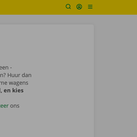
een -
ren? Huur dan
uime wagens
, en kies
teer
ons