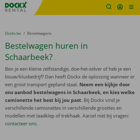
Fratello DEMO
Ga naar inhoud
Taalselectie overslaan
U bevindt zich hier:
van
Dockx.be
naar
Bestelwagens
Bestelwagen huren in
Schaarbeek?
Ben je een kleine zelfstandige, doe-het-zelver of heb je een
bouw/klusbedrijf? Dan heeft Dockx de oplossing wanneer er
een groot transport gepland staat.
Neem een kijkje door
ons aanbod bestelwagens in Schaarbeek, en kies welke
camionette het best bij jou past
. Bij Dockx vind je
verschillende camionettes in verschillende groottes en
modellen met laadklep of trekhaak. Aarzel niet bij vragen:
contacteer ons
.