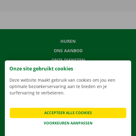
HUREN
ONS AANBOD
ONZE DIENSTEN
Onze site gebruikt cookies
LOCATIES
APP
Deze website maakt gebruik van cookies om jou een
optimale bezoekerservaring aan te bieden en je
VERHUISOPLOSSINGEN
surfervaring te verbeteren.
ACCEPTEER ALLE COOKIES
CONTACTEER ONS
VOORKEUREN AANPASSEN
VEELGESTELDE VRAGEN
NIEUWS