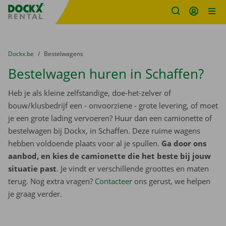
Fratello DEMO
Ga naar inhoud
Taalselectie overslaan
U bevindt zich hier:
van
Dockx.be
naar
Bestelwagens
Bestelwagen huren in Schaffen?
Heb je als kleine zelfstandige, doe-het-zelver of
bouw/klusbedrijf een - onvoorziene - grote levering, of moet
je een grote lading vervoeren? Huur dan een camionette of
bestelwagen bij Dockx, in Schaffen. Deze ruime wagens
hebben voldoende plaats voor al je spullen.
Ga door ons
aanbod, en kies de camionette die het beste bij jouw
situatie past
. Je vindt er verschillende groottes en maten
terug. Nog extra vragen?
Contacteer
ons gerust, we helpen
je graag verder.