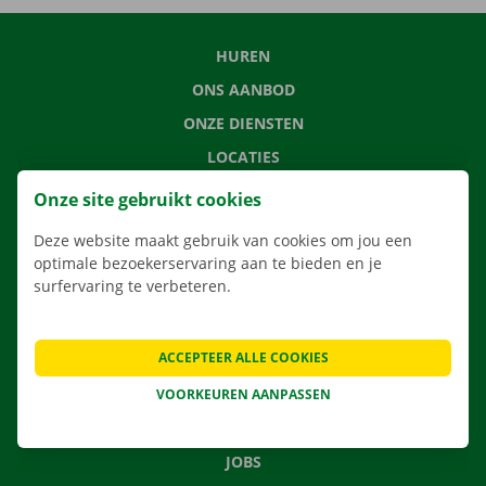
HUREN
ONS AANBOD
ONZE DIENSTEN
LOCATIES
APP
Onze site gebruikt cookies
VERHUISOPLOSSINGEN
Deze website maakt gebruik van cookies om jou een
optimale bezoekerservaring aan te bieden en je
surfervaring te verbeteren.
CONTACTEER ONS
ACCEPTEER ALLE COOKIES
VEELGESTELDE VRAGEN
NIEUWS
VOORKEUREN AANPASSEN
CADEAUBON
JOBS