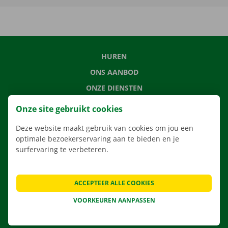
HUREN
ONS AANBOD
ONZE DIENSTEN
LOCATIES
Onze site gebruikt cookies
APP
Deze website maakt gebruik van cookies om jou een
VERHUISOPLOSSINGEN
optimale bezoekerservaring aan te bieden en je
surfervaring te verbeteren.
ACCEPTEER ALLE COOKIES
CONTACTEER ONS
VEELGESTELDE VRAGEN
VOORKEUREN AANPASSEN
NIEUWS