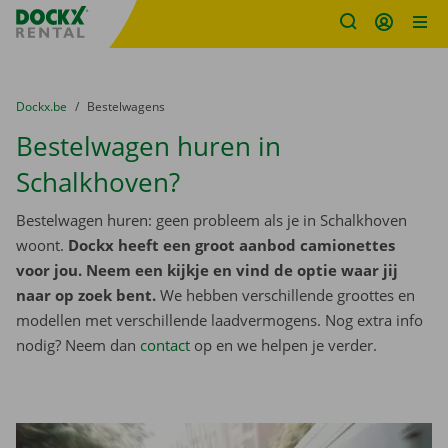
Fratello DEMO
Ga naar inhoud
Taalselectie overslaan
U bevindt zich hier:
van
Dockx.be
naar
Bestelwagens
Bestelwagen huren in
Schalkhoven?
Bestelwagen huren: geen probleem als je in Schalkhoven
woont.
Dockx heeft een groot aanbod camionettes
voor jou. Neem een kijkje en vind de optie waar jij
naar op zoek bent.
We hebben verschillende groottes en
modellen met verschillende laadvermogens. Nog extra info
nodig? Neem dan
contact
op en we helpen je verder.