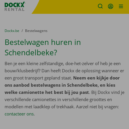
Fratello DEMO
Ga naar inhoud
Taalselectie overslaan
U bevindt zich hier:
van
Dockx.be
naar
Bestelwagens
Bestelwagen huren in
Schendelbeke?
Ben je een kleine zelfstandige, doe-het-zelver of heb je een
bouw/klusbedrijf? Dan heeft Dockx de oplossing wanneer er
een groot transport gepland staat.
Neem een kijkje door
ons aanbod bestelwagens in Schendelbeke, en kies
welke camionette het best bij jou past
. Bij Dockx vind je
verschillende camionettes in verschillende groottes en
modellen met laadklep of trekhaak. Aarzel niet bij vragen:
contacteer ons
.