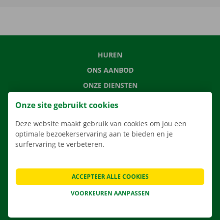
HUREN
ONS AANBOD
ONZE DIENSTEN
LOCATIES
Onze site gebruikt cookies
APP
Deze website maakt gebruik van cookies om jou een
VERHUISOPLOSSINGEN
optimale bezoekerservaring aan te bieden en je
surfervaring te verbeteren.
ACCEPTEER ALLE COOKIES
CONTACTEER ONS
VEELGESTELDE VRAGEN
VOORKEUREN AANPASSEN
NIEUWS