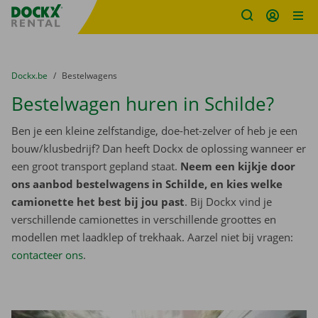
Fratello DEMO
Ga naar inhoud
Taalselectie overslaan
U bevindt zich hier:
van
Dockx.be
naar
Bestelwagens
Bestelwagen huren in Schilde?
Ben je een kleine zelfstandige, doe-het-zelver of heb je een
bouw/klusbedrijf? Dan heeft Dockx de oplossing wanneer er
een groot transport gepland staat.
Neem een kijkje door
ons aanbod bestelwagens in Schilde, en kies welke
camionette het best bij jou past
. Bij Dockx vind je
verschillende camionettes in verschillende groottes en
modellen met laadklep of trekhaak. Aarzel niet bij vragen:
contacteer ons
.