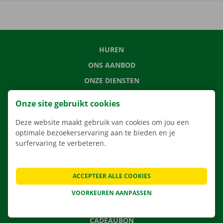
HUREN
ONS AANBOD
ONZE DIENSTEN
LOCATIES
Onze site gebruikt cookies
APP
Deze website maakt gebruik van cookies om jou een
VERHUISOPLOSSINGEN
optimale bezoekerservaring aan te bieden en je
surfervaring te verbeteren.
CONTACTEER ONS
ACCEPTEER ALLE COOKIES
VEELGESTELDE VRAGEN
VOORKEUREN AANPASSEN
NIEUWS
CADEAUBON