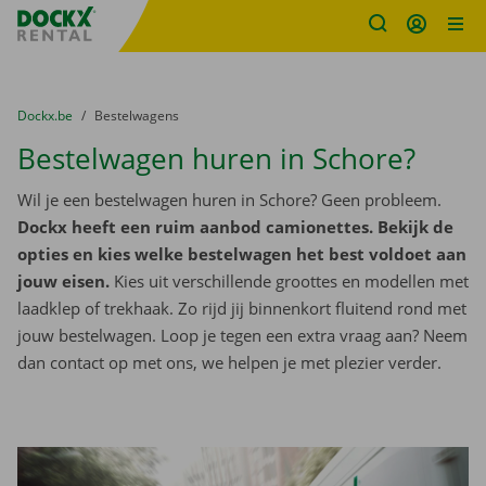
Fratello DEMO
Ga naar inhoud
Taalselectie overslaan
U bevindt zich hier:
van
Dockx.be
naar
Bestelwagens
Bestelwagen huren in Schore?
Wil je een bestelwagen huren in Schore? Geen probleem.
Dockx heeft een ruim aanbod camionettes. Bekijk de
opties en kies welke bestelwagen het best voldoet aan
jouw eisen.
Kies uit verschillende groottes en modellen met
laadklep of trekhaak. Zo rijd jij binnenkort fluitend rond met
jouw bestelwagen. Loop je tegen een extra vraag aan? Neem
dan contact op met ons, we helpen je met plezier verder.